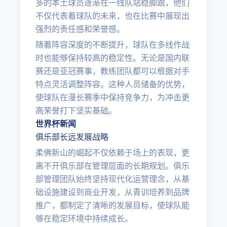
多的本土球员逐渐在一线队站稳脚跟，他们
不仅代表着球队的未来，也在比赛中展现出
强烈的责任感和荣誉感。
随着阵容深度的不断提升，球队在多线作战
时也能够保持较高的稳定性。无论是国内联
赛还是亚冠赛事，教练团队都可以根据对手
特点灵活调整阵容。这种人员储备的优势，
使球队在漫长赛季中保持竞争力，为冲击更
高荣誉打下坚实基础。
世界杯新闻
俱乐部长远发展战略
柔佛新山的崛起不仅依赖于场上的表现，更
离不开俱乐部在管理层面的长期规划。俱乐
部管理团队始终坚持现代化运营理念，从基
础设施建设到商业开发，从青训培养到品牌
推广，都制定了清晰的发展目标，使球队能
够在稳定环境中持续成长。