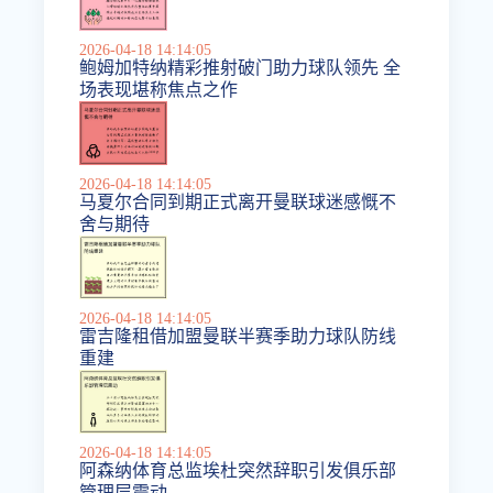
2026-04-18 14:14:05
鲍姆加特纳精彩推射破门助力球队领先 全
场表现堪称焦点之作
2026-04-18 14:14:05
马夏尔合同到期正式离开曼联球迷感慨不
舍与期待
2026-04-18 14:14:05
雷吉隆租借加盟曼联半赛季助力球队防线
重建
2026-04-18 14:14:05
阿森纳体育总监埃杜突然辞职引发俱乐部
管理层震动