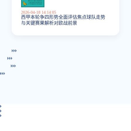
2026-04-18 14:14:05
西甲本轮争四形势全面评估焦点球队走势
与关键赛果解析对欧战前景