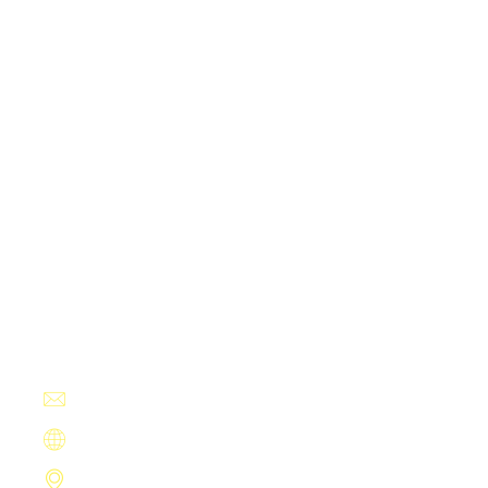
公司首页
关于2026世界杯
项目展示
企业文化
服务类型
联系世界杯官网
Contact Us
+13594780151
discouraging@icloud.com
https://online--2026shijiebei.com
武夷山市仪袜星海290号