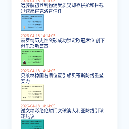
2026-04-18 14:14:05
远藤航初登利物浦受质疑却靠拼抢和拦截
迅速赢得克洛普信任
2026-04-18 14:14:05
赫罗纳历史性突破成功锁定欧冠席位 创下
俱乐部新篇章
2026-04-18 14:14:05
贝莱林稳固右闸位置引领贝蒂斯防线重塑
实力
2026-04-18 14:14:05
谢文精彩绝伦射门突破澳大利亚防线引球
迷热议