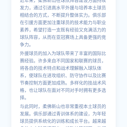
近年来，柔佛新山在球队阵容建设方面持续
发力，通过引进高水平外援与培养本土球员
相结合的方式，不断提升整体实力。俱乐部
在引援方面更加注重球员的技术能力与职业
素养，希望打造一支既有经验又充满活力的
球队阵容，从而在亚冠赛场上具备更强的竞
争力。
外援球员的加入为球队带来了丰富的国际比
赛经验。许多来自不同国家和联赛的球员，
将各自的技术特点和战术理解融入球队体
系，使球队在进攻组织、防守协作以及比赛
节奏控制方面更加成熟。多样化的技战术风
格，也让球队在面对不同对手时拥有更多选
择。
与此同时，柔佛新山也非常重视本土球员的
发展。俱乐部通过青训体系的建设，为年轻
球员提供系统化的训练和成长平台。越来越