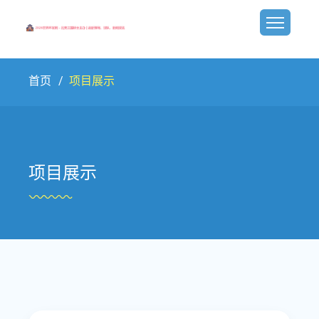
首页
项目展示
项目展示