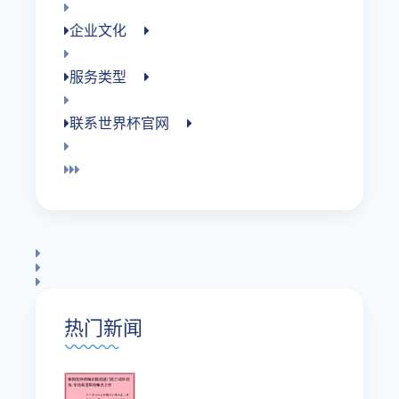
企业文化
服务类型
联系世界杯官网
热门新闻