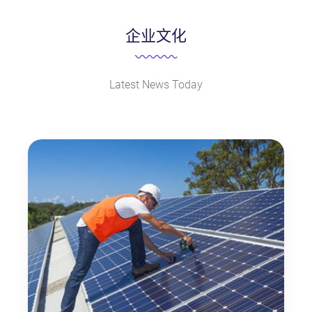
企业文化
Latest News Today