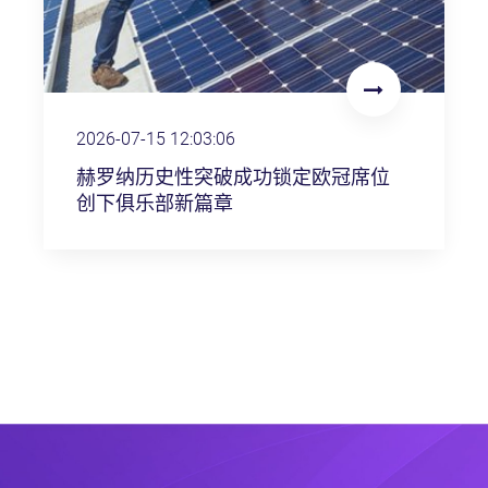
2026-07-15 12:03:06
赫罗纳历史性突破成功锁定欧冠席位
创下俱乐部新篇章