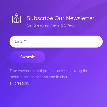
Subscribe Our Newsletter
Get the latest News & Offers..
Submit
True environmental protection lies in loving the
mountains, the oceans and in cher
all creation.