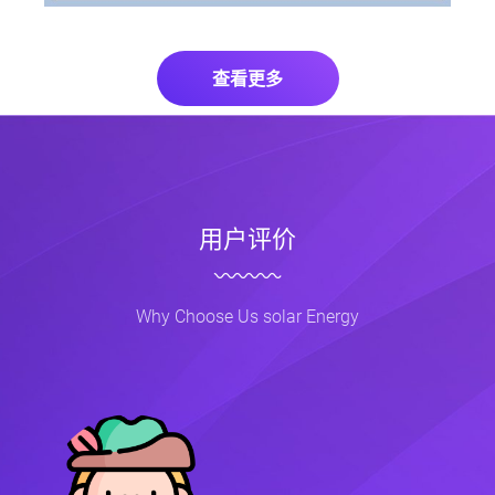
查看更多
用户评价
Why Choose Us solar Energy