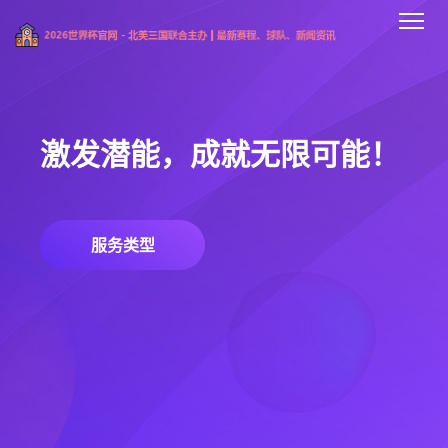
激发潜能，成就无限可能！
服务类型