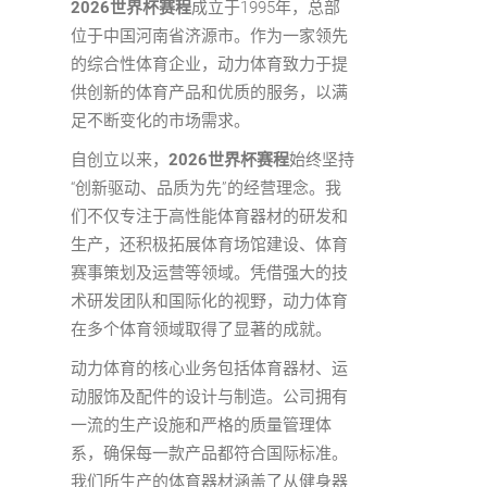
2026世界杯赛程
成立于1995年，总部
位于中国河南省济源市。作为一家领先
的综合性体育企业，动力体育致力于提
供创新的体育产品和优质的服务，以满
足不断变化的市场需求。
自创立以来，
2026世界杯赛程
始终坚持
“创新驱动、品质为先”的经营理念。我
们不仅专注于高性能体育器材的研发和
生产，还积极拓展体育场馆建设、体育
赛事策划及运营等领域。凭借强大的技
术研发团队和国际化的视野，动力体育
在多个体育领域取得了显著的成就。
动力体育的核心业务包括体育器材、运
动服饰及配件的设计与制造。公司拥有
一流的生产设施和严格的质量管理体
系，确保每一款产品都符合国际标准。
我们所生产的体育器材涵盖了从健身器