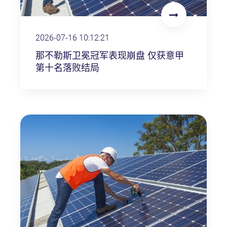
2026-07-16 10:12:21
那不勒斯卫冕冠军表现崩盘 仅获意甲
第十名落败结局