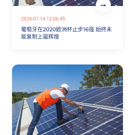
2026-07-14 12:06:45
葡萄牙在2020欧洲杯止步16强 始终未
能复制上届辉煌