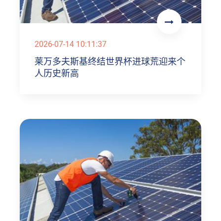
2026-07-14 10:11:37
莱万多夫斯基终结世界杯进球荒迎来个
人历史新高