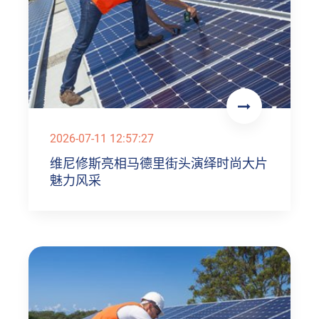
2026-07-11 12:57:27
维尼修斯亮相马德里街头演绎时尚大片
魅力风采