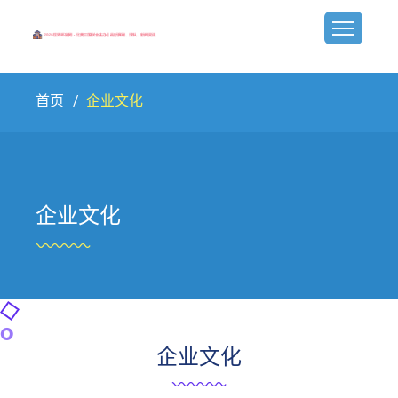
首页
企业文化
企业文化
企业文化