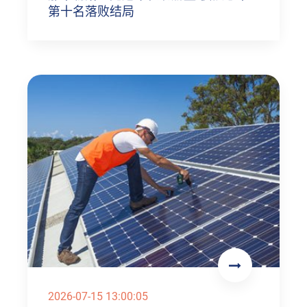
第十名落败结局
2026-07-15 13:00:05