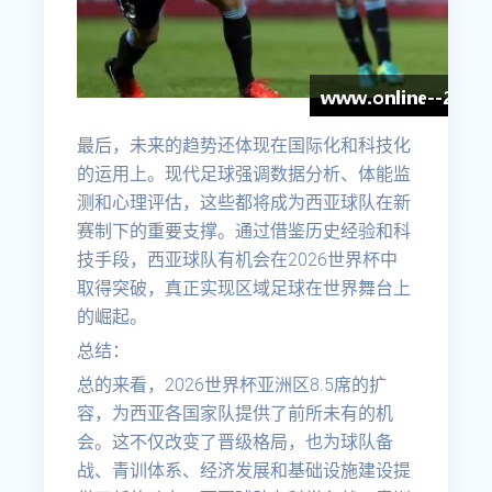
最后，未来的趋势还体现在国际化和科技化
的运用上。现代足球强调数据分析、体能监
测和心理评估，这些都将成为西亚球队在新
赛制下的重要支撑。通过借鉴历史经验和科
技手段，西亚球队有机会在2026世界杯中
取得突破，真正实现区域足球在世界舞台上
的崛起。
总结：
总的来看，2026世界杯亚洲区8.5席的扩
容，为西亚各国家队提供了前所未有的机
会。这不仅改变了晋级格局，也为球队备
战、青训体系、经济发展和基础设施建设提