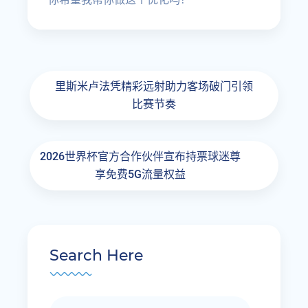
里斯米卢法凭精彩远射助力客场破门引领
比赛节奏
2026世界杯官方合作伙伴宣布持票球迷尊
享免费5G流量权益
Search Here