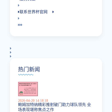
联系世界杯官网
热门新闻
2026-04-20 14:18:18
鲍姆加特纳精彩推射破门助力球队领先 全
场表现堪称焦点之作