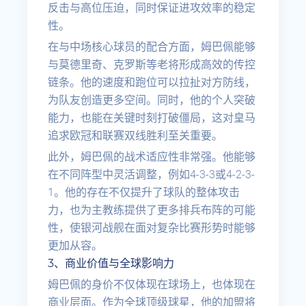
反击与高位压迫，同时保证进攻效率的稳定
性。
在与中场核心球员的配合方面，姆巴佩能够
与莫德里奇、克罗斯等老将形成高效的传控
链条。他的速度和跑位可以拉扯对方防线，
为队友创造更多空间。同时，他的个人突破
能力，也能在关键时刻打破僵局，这对皇马
追求欧冠和联赛双线胜利至关重要。
此外，姆巴佩的战术适应性非常强。他能够
在不同阵型中灵活调整，例如4-3-3或4-2-3-
1。他的存在不仅提升了球队的整体攻击
力，也为主教练提供了更多排兵布阵的可能
性，使银河战舰在面对复杂比赛形势时能够
更加从容。
3、商业价值与全球影响力
姆巴佩的身价不仅体现在球场上，也体现在
商业层面。作为全球顶级球星，他的加盟将