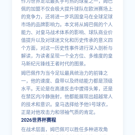
作为世界足坛最炙手可热的球星之一，姆巴
佩的加盟不仅会极大提升球队在欧洲赛场上
的竞争力，还将进一步巩固皇马在全球足球
市场的品牌影响力。本文将从姆巴佩的个人
能力、对皇马战术体系的影响、球队商业价
值提升以及对球迷文化和历史传承的意义四
个方面，对这一历史性事件进行深入剖析与
解读，为读者呈现一个全方位、多维度的皇
马新纪元锋线王者时代的图景。
姆巴佩作为当今足坛最具统治力的前锋之
一，他的速度、盘带以及终结能力都是顶级
水平。无论是在高速反击中拔得头筹，还是
在禁区内冷静施射，他都能展现出超越常人
的技术和意识。皇马选择给予他9号球衣，
正是对他攻击力和领袖气质的肯定。
2026世界杯赛程
在战术层面，姆巴佩可以胜任多种进攻角