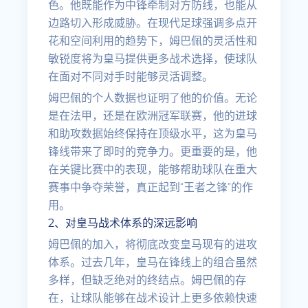
色。他既能作为中锋牵制对方防线，也能从
边路切入形成威胁。在现代足球强调多点开
花和空间利用的趋势下，姆巴佩的灵活性和
敏锐度将为皇马提供更多战术选择，使球队
在面对不同对手时能够灵活调整。
姆巴佩的个人数据也证明了他的价值。无论
是在法甲，还是在欧洲冠军联赛，他的进球
和助攻数据始终保持在顶级水平，这为皇马
锋线带来了即时的竞争力。更重要的是，他
在关键比赛中的表现，能够帮助球队在重大
赛事中争夺荣誉，真正起到“王者之锋”的作
用。
2、对皇马战术体系的深远影响
姆巴佩的加入，将彻底改变皇马现有的进攻
体系。过去几年，皇马在锋线上的组合虽然
多样，但缺乏绝对的终结点。姆巴佩的存
在，让球队能够在战术设计上更多依赖快速