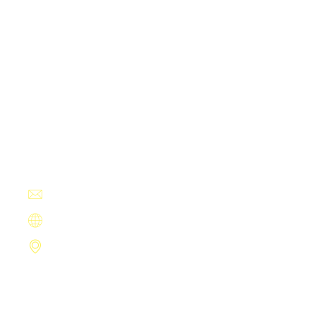
项目展示
企业文化
服务类型
联系世界杯官网
Contact Us
+13594780151
discouraging@icloud.com
https://online--2026shijiebei.com
武夷山市仪袜星海290号