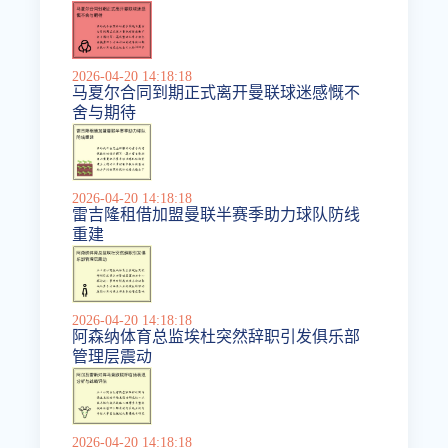
2026-04-20 14:18:18
马夏尔合同到期正式离开曼联球迷感慨不
舍与期待
2026-04-20 14:18:18
雷吉隆租借加盟曼联半赛季助力球队防线
重建
2026-04-20 14:18:18
阿森纳体育总监埃杜突然辞职引发俱乐部
管理层震动
2026-04-20 14:18:18