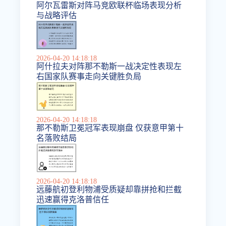
阿尔瓦雷斯对阵马竞欧联杯临场表现分析
与战略评估
2026-04-20 14:18:18
阿什拉夫对阵那不勒斯一战决定性表现左
右国家队赛事走向关键胜负局
2026-04-20 14:18:18
那不勒斯卫冕冠军表现崩盘 仅获意甲第十
名落败结局
2026-04-20 14:18:18
远藤航初登利物浦受质疑却靠拼抢和拦截
迅速赢得克洛普信任