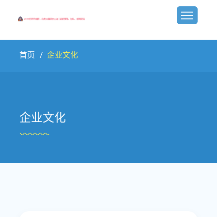
首页
企业文化
企业文化