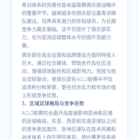
青训体系的完善也是本届联赛俱乐部战略中
的重要环节。越来越多的俱乐部注重青训梯
队建设，培养具有潜力的年轻球员，为长期
竞争力奠定基础。这不仅提升了俱乐部实
力，也为亚洲足球整体水平的提升贡献力
量。
俱乐部在商业运营和品牌建设方面同样投入
巨大，通过社交媒体、赞助合作及社区活
动，增强球迷黏性和区域影响力。竞技与商
业双轮驱动，使俱乐部在ACL2联赛中不仅
追求积分和荣誉，更在综合实力和市场价值
上形成竞争优势。
3、区域足球格局与竞争态势
ACL2联赛的全面开战直接影响亚洲各区域
的足球格局。东亚、西亚和东南亚球队之间
的竞争更加激烈，各地区球队在技术风格和
战术体系上存在明显差异，使比赛更加多样