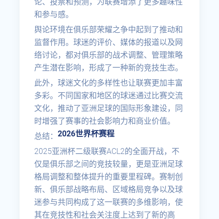
论、投票和预测，为联赛增添了更多趣味性
和参与感。
舆论环境在俱乐部荣耀之争中起到了推动和
监督作用。球迷的评价、媒体的报道以及网
络讨论，都对俱乐部的战术调整、管理策略
产生潜在影响，形成了一种新的竞技生态。
此外，球迷文化的多样性也让联赛更加丰富
多彩。不同国家和地区的球迷通过比赛交流
文化，推动了亚洲足球的国际形象建设，同
时增强了赛事的社会影响力和商业价值。
2026世界杯赛程
总结：
2025亚洲杯二级联赛ACL2的全面开战，不
仅是俱乐部之间的竞技较量，更是亚洲足球
格局调整和整体提升的重要里程碑。赛制创
新、俱乐部战略布局、区域格局竞争以及球
迷参与共同构成了这一联赛的多维影响，使
其在竞技性和社会关注度上达到了新的高