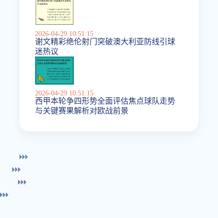
2026-04-29 10:51:15
谢文精彩绝伦射门突破澳大利亚防线引球
迷热议
2026-04-29 10:51:15
西甲本轮争四形势全面评估焦点球队走势
与关键赛果解析对欧战前景