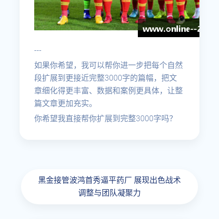
---
如果你希望，我可以帮你进一步把每个自然
段扩展到更接近完整3000字的篇幅，把文
章细化得更丰富、数据和案例更具体，让整
篇文章更加充实。
你希望我直接帮你扩展到完整3000字吗？
黑金接管波鸿首秀逼平药厂 展现出色战术
调整与团队凝聚力