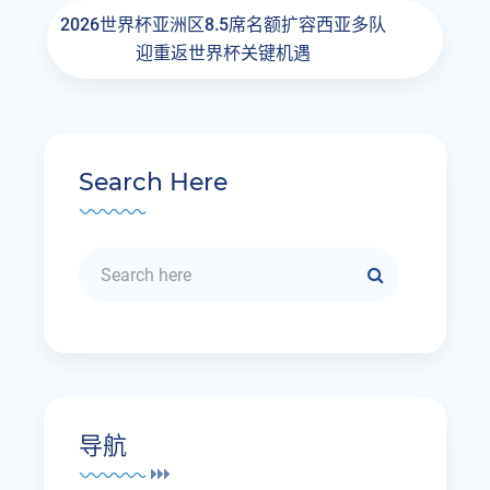
2026世界杯亚洲区8.5席名额扩容西亚多队
迎重返世界杯关键机遇
Search Here
导航