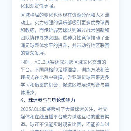
化和观赏性更强。
区域格局的变化也体现在资源分配和人才流
动上。实力较强的俱乐部吸引更多优秀球员
和教练，而传统弱势球队则通过战术创新和
团队协作寻求突围。这种良性竞争推动了亚
洲足球整体水平的提升，并带动各地区联赛
的繁荣发展。
同时，ACL2联赛还成为跨区域文化交流的
平台。不同风格的足球理念、训练方法和管
理模式在比赛中碰撞，为亚洲足球带来更多
学习和借鉴的机会，促进区域足球融合与整
体进步。
4、球迷参与与舆论影响力
2025ACL2联赛吸引了大量球迷关注，社交
媒体和在线直播平台成为球迷互动的重要渠
道。球迷不仅能实时观看比赛，还能参与讨