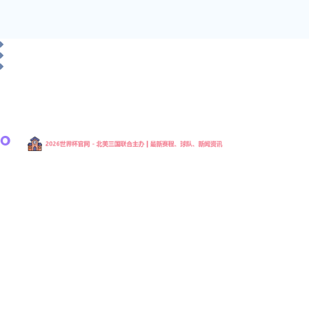
2026年国际足联世界杯官方中文网站是由国际足球
联合会主办的全球顶级足球赛事，每四年举办一
届。作为世界范围内最具影响力的体育盛会，世界
杯汇聚各国顶尖国家队，通过激烈角逐争夺象征足
球最高荣誉的大力神杯。这项赛事不仅是体育竞技
的巅峰舞台，更是促进全球文化交流与民族团结的
重要平台。