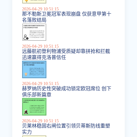
2026-04-29 10:51:15
那不勒斯卫冕冠军表现崩盘 仅获意甲第十
名落败结局
2026-04-29 10:51:15
远藤航初登利物浦受质疑却靠拼抢和拦截
迅速赢得克洛普信任
2026-04-29 10:51:15
赫罗纳历史性突破成功锁定欧冠席位 创下
俱乐部新篇章
2026-04-29 10:51:15
贝莱林稳固右闸位置引领贝蒂斯防线重塑
实力