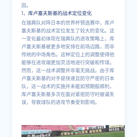
因。
1、库卢塞夫斯基的战术定位变化
在瑞典队对阵日本的世界杯预选赛中，库卢
塞夫斯基的战术定位发生了较大的变化。这
一变化最初体现在瑞典队的进攻策略上，库
卢塞夫斯基被更多地安排在前场边路，而非
传统的中场角色。这种定位上的调整使得他
能够在进攻端更加灵活地进行突破和传球。
然而，这一战术调整并非毫无挑战。由于库
卢塞夫斯基的对手是快速且防守严密的日本
队，这一战术的实施并未能如预期般顺利，
库卢塞夫斯基多次在面对紧密防守时被逼失
误，导致球队的进攻节奏受到影响。