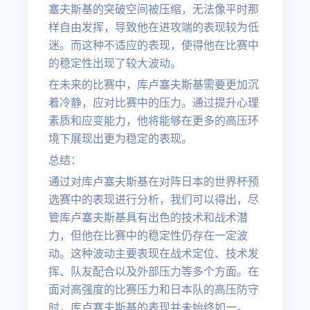
塞夫斯基的突破空间被压缩，无法像平时那
样自由发挥，导致他在进攻端的表现较为低
迷。而这种不适应的表现，使得他在比赛中
的稳定性出现了较大波动。
在未来的比赛中，库卢塞夫斯基需要更加沉
着冷静，应对比赛中的压力。通过提升心理
素质和应变能力，他将能够在更多的高压环
境下展现出更为稳定的表现。
总结：
通过对库卢塞夫斯基在对阵日本的世界杯预
选赛中的表现进行分析，我们可以得出，尽
管库卢塞夫斯基具有出色的技术和战术潜
力，但他在比赛中的稳定性仍存在一定波
动。这种波动主要表现在战术定位、技术发
挥、队友配合以及外部压力等多个方面。在
面对高强度的比赛压力和日本队的高压防守
时，库卢塞夫斯基的表现并未始终如一。