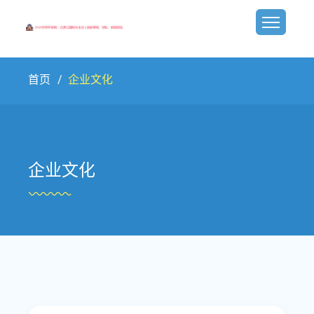
首页
企业文化
企业文化