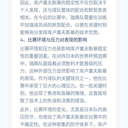
因此，库卢塞夫斯基的稳定性不仅仅取决于
个人发挥，还与球队整体的配合和默契息息
相关。在今后的比赛中，瑞典队需要在训练
中加强球员间的默契配合，以便在关键时刻
能够充分发挥库卢塞夫斯基的技术优势。
4、比赛环境与压力对表现的影响
比赛环境和压力也是影响库卢塞夫斯基稳定
性的重要因素。在对阵日本的世界杯预选赛
中，瑞典队面临着必须胜利才能晋级的压
力，这种外部压力显然影响了库卢塞夫斯基
的表现。作为球队的关键球员之一，他在比
赛中承受了巨大的心理压力。在一些关键时
刻，他出现了焦虑和急躁的情绪，这直接导
致了技术上的失误和决策的错误。
此外，比赛环境的变化，尤其是日本队的高
压防守，也增加了库卢塞夫斯基在比赛中的
不确定性。在这种密集的防守体系下，库卢