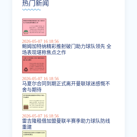
热门新闻
2026-05-07 16:18:56
鲍姆加特纳精彩推射破门助力球队领先 全
场表现堪称焦点之作
2026-05-07 16:18:56
马夏尔合同到期正式离开曼联球迷感慨不
舍与期待
2026-05-07 16:18:56
雷吉隆租借加盟曼联半赛季助力球队防线
重建