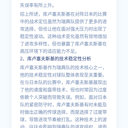
失误率有所上升。
综上所述，库卢塞夫斯基在对阵日本的比赛
中的战术定位虽然为瑞典队提供了更多的进
攻选择，但也让他在面对强大压力时出现了
稳定性波动。这种战术变化虽然有效地增加
了进攻多样性，但也暴露了库卢塞夫斯基在
高压环境下的适应能力不足。
2、库卢塞夫斯基的技术稳定性分析
库卢塞夫斯基作为瑞典队的技术核心之一，
他的技术稳定性对球队整体表现至关重要。
在与日本队的比赛中，库卢塞夫斯基展现出
了他的速度和盘带技术，但也时常因为过度
依赖个人突破而导致失误。例如，面对日本
队的紧密防守时，库卢塞夫斯基有时未能及
时做出正确的传球选择，而是选择了过度带
球，导致进攻节奏被打乱。这种技术上的波
动，往往会影响到瑞典队的进攻组织，进而