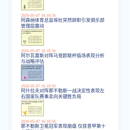
2026-05-07 16:18:56
阿森纳体育总监埃杜突然辞职引发俱乐部
管理层震动
2026-05-07 16:18:56
阿尔瓦雷斯对阵马竞欧联杯临场表现分析
与战略评估
2026-05-07 16:18:56
阿什拉夫对阵那不勒斯一战决定性表现左
右国家队赛事走向关键胜负局
2026-05-07 16:18:56
那不勒斯卫冕冠军表现崩盘 仅获意甲第十