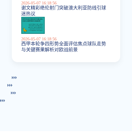
2026-05-07 16:18:56
谢文精彩绝伦射门突破澳大利亚防线引球
迷热议
2026-05-07 16:18:56
西甲本轮争四形势全面评估焦点球队走势
与关键赛果解析对欧战前景