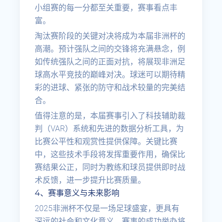
小组赛的每一分都至关重要，赛事看点丰
富。
淘汰赛阶段的关键对决将成为本届非洲杯的
高潮。预计强队之间的交锋将充满悬念，例
如传统强队之间的正面对抗，将展现非洲足
球高水平竞技的巅峰对决。球迷可以期待精
彩的进球、紧张的防守和战术较量的完美结
合。
值得注意的是，本届赛事引入了科技辅助裁
判（VAR）系统和先进的数据分析工具，为
比赛公平性和观赏性提供保障。关键比赛
中，这些技术手段将发挥重要作用，确保比
赛结果公正，同时为教练和球员提供即时战
术反馈，进一步提升比赛质量。
4、赛事意义与未来影响
2025非洲杯不仅是一场足球盛宴，更具有
深远的社会和文化意义。赛事的成功举办将