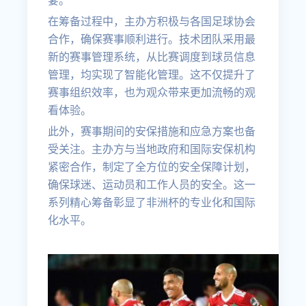
宴。
在筹备过程中，主办方积极与各国足球协会
合作，确保赛事顺利进行。技术团队采用最
新的赛事管理系统，从比赛调度到球员信息
管理，均实现了智能化管理。这不仅提升了
赛事组织效率，也为观众带来更加流畅的观
看体验。
此外，赛事期间的安保措施和应急方案也备
受关注。主办方与当地政府和国际安保机构
紧密合作，制定了全方位的安全保障计划，
确保球迷、运动员和工作人员的安全。这一
系列精心筹备彰显了非洲杯的专业化和国际
化水平。