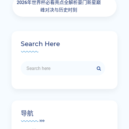
2026年世界杯必看亮点全解析豪门新星巅
峰对决与历史时刻
Search Here
导航