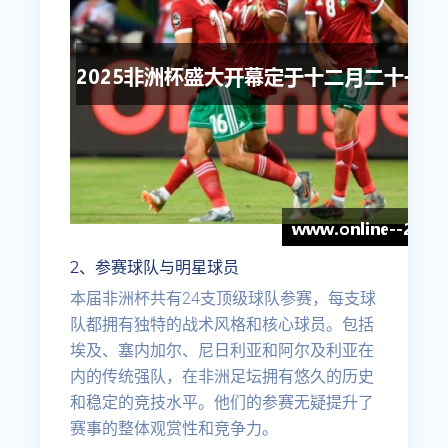
2、参赛球队与明星球员
本届非洲杯共有24支顶级球队参赛，每支球
队都拥有独特的战术风格和核心球员。包括
埃及、塞内加尔、尼日利亚和阿尔及利亚在
内的传统强队，在非洲足坛拥有悠久的历史
和稳定的竞技水平。他们的参赛无疑提升了
赛事的整体观赏性和竞争力。