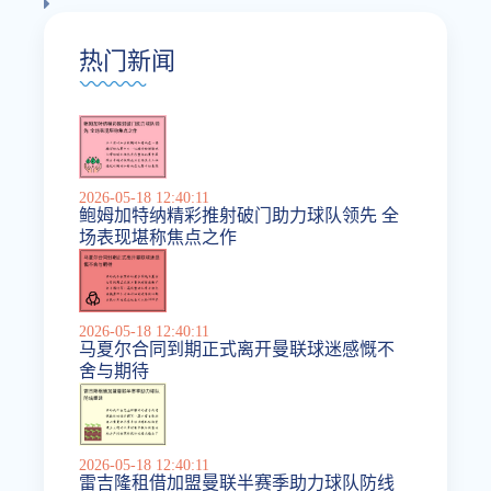
热门新闻
2026-05-18 12:40:11
鲍姆加特纳精彩推射破门助力球队领先 全
场表现堪称焦点之作
2026-05-18 12:40:11
马夏尔合同到期正式离开曼联球迷感慨不
舍与期待
2026-05-18 12:40:11
雷吉隆租借加盟曼联半赛季助力球队防线