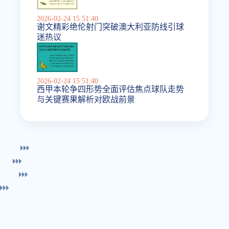
2026-02-24 15:51:40
谢文精彩绝伦射门突破澳大利亚防线引球
迷热议
2026-02-24 15:51:40
西甲本轮争四形势全面评估焦点球队走势
与关键赛果解析对欧战前景