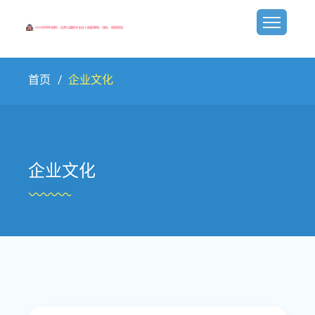
首页
企业文化
企业文化