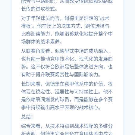
配合与中路组织，从而改变传统依赖边路或
长传的进攻模式。
对于年轻球员而言，佩德里是理想的“战术
模板”。他在场上的决策方式、跑位选择与
比赛阅读能力，能够潜移默化地提升整个中
场群体的战术素养。
从联赛角度看，佩德里式中场的成功融入，
也有助于推动意甲技术化、现代化的发展趋
势。这不仅符合欧洲足坛整体演进方向，也
有助于提升联赛观赏性与国际影响力。
长期来看，佩德里在意甲体系中的价值，将
体现在稳定性、延展性与可持续性上。他不
是依赖瞬间爆发的球员，而是能够在多个赛
季中持续输出高水平表现的战术核心。
总结：
综合来看，从技术特点到战术适配的多维分
析表明，佩德里完全具备在意甲体系中成为