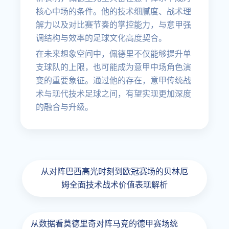
核心中场的条件。他的技术细腻度、战术理
解力以及对比赛节奏的掌控能力，与意甲强
调结构与效率的足球文化高度契合。
在未来想象空间中，佩德里不仅能够提升单
支球队的上限，也可能成为意甲中场角色演
变的重要象征。通过他的存在，意甲传统战
术与现代技术足球之间，有望实现更加深度
的融合与升级。
从对阵巴西高光时刻到欧冠赛场的贝林厄
姆全面技术战术价值表现解析
从数据看莫德里奇对阵马竞的德甲赛场统