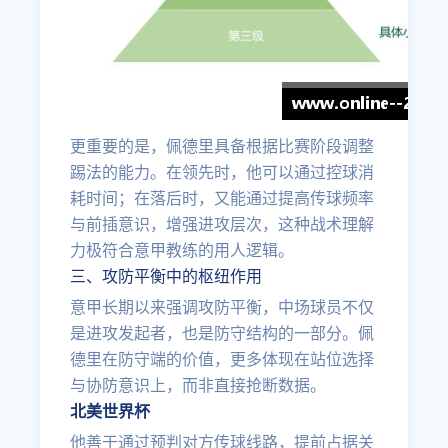
更重要的是，佩德里具备根据比赛阶段调整
踢法的能力。在领先时，他可以通过控球消
耗时间；在落后时，又能通过提高传球频率
与前插意识，增强进攻层次，这种战术理解
力极符合意甲教练的用人逻辑。
三、攻防平衡中的枢纽作用
意甲长期以来强调攻防平衡，中场球员不仅
是进攻发起者，也是防守结构的一部分。佩
德里在防守端的价值，更多体现在站位选择
与协防意识上，而非直接抢断数据。
北美世界杯
他善于通过预判对方传球线路，提前占据关