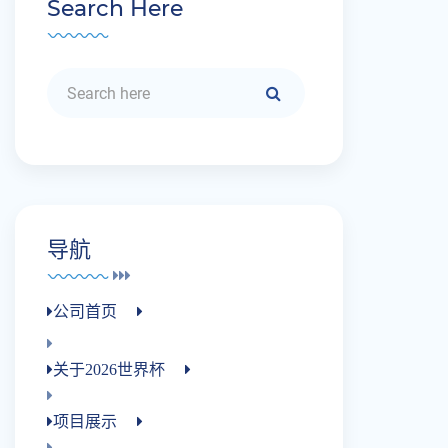
Search Here
导航
公司首页
关于2026世界杯
项目展示