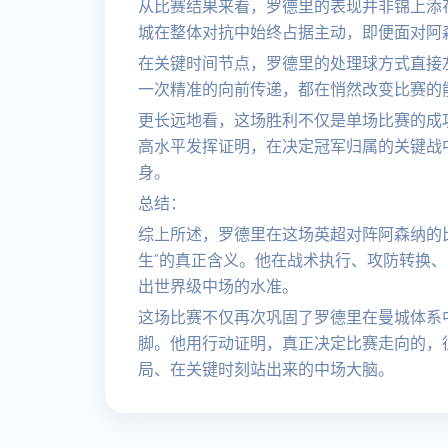
从比赛结果来看，罗德里的表现并非锦上添
城在整体对抗中始终占据主动，即便面对阿
在关键时间节点，罗德里的处理球方式直接
一次精准的向前传递，都在悄然改变比赛的
更长远地看，这场胜利不仅是单场比赛的成
高水平发挥证明，在决定冠军归属的关键战
身。
总结：
综上所述，罗德里在这场英超对阵阿森纳的
生”的真正含义。他在战术执行、攻防转换
出世界级中场的水准。
这场比赛不仅再次巩固了罗德里在曼城体系
脚。他用行动证明，真正决定比赛走向的，
局、在关键时刻站出来的中场大脑。