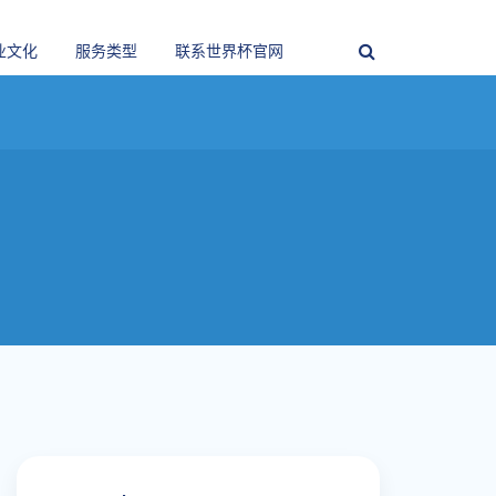
业文化
服务类型
联系世界杯官网