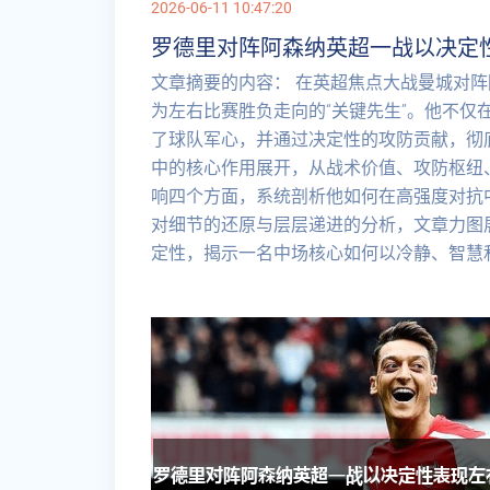
2026-06-11 10:47:20
罗德里对阵阿森纳英超一战以决定
文章摘要的内容： 在英超焦点大战曼城对
为左右比赛胜负走向的“关键先生”。他不仅
了球队军心，并通过决定性的攻防贡献，彻
中的核心作用展开，从战术价值、攻防枢纽
响四个方面，系统剖析他如何在高强度对抗
对细节的还原与层层递进的分析，文章力图
定性，揭示一名中场核心如何以冷静、智慧