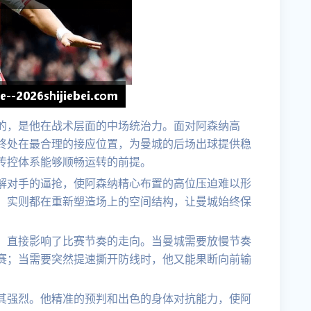
的，是他在战术层面的中场统治力。面对阿森纳高
终处在最合理的接应位置，为曼城的后场出球提供稳
传控体系能够顺畅运转的前提。
解对手的逼抢，使阿森纳精心布置的高位压迫难以形
，实则都在重新塑造场上的空间结构，让曼城始终保
，直接影响了比赛节奏的走向。当曼城需要放慢节奏
赛；当需要突然提速撕开防线时，他又能果断向前输
其强烈。他精准的预判和出色的身体对抗能力，使阿