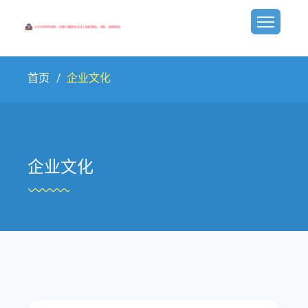
首页
企业文化
企业文化