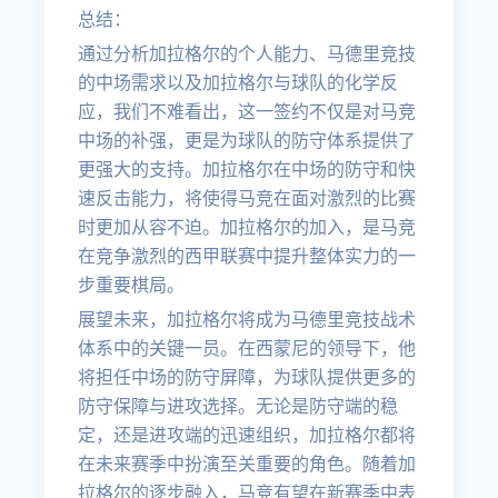
总结：
通过分析加拉格尔的个人能力、马德里竞技
的中场需求以及加拉格尔与球队的化学反
应，我们不难看出，这一签约不仅是对马竞
中场的补强，更是为球队的防守体系提供了
更强大的支持。加拉格尔在中场的防守和快
速反击能力，将使得马竞在面对激烈的比赛
时更加从容不迫。加拉格尔的加入，是马竞
在竞争激烈的西甲联赛中提升整体实力的一
步重要棋局。
展望未来，加拉格尔将成为马德里竞技战术
体系中的关键一员。在西蒙尼的领导下，他
将担任中场的防守屏障，为球队提供更多的
防守保障与进攻选择。无论是防守端的稳
定，还是进攻端的迅速组织，加拉格尔都将
在未来赛季中扮演至关重要的角色。随着加
拉格尔的逐步融入，马竞有望在新赛季中表