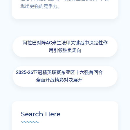
现出更强的竞争力。
阿拉巴对阵AC米兰法甲关键战中决定性作
用引领胜负走向
2025-26亚冠精英联赛东亚区十六强首回合
全面开战精彩对决展开
Search Here