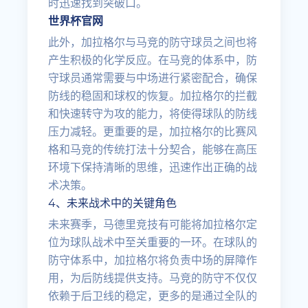
时迅速找到突破口。
世界杯官网
此外，加拉格尔与马竞的防守球员之间也将
产生积极的化学反应。在马竞的体系中，防
守球员通常需要与中场进行紧密配合，确保
防线的稳固和球权的恢复。加拉格尔的拦截
和快速转守为攻的能力，将使得球队的防线
压力减轻。更重要的是，加拉格尔的比赛风
格和马竞的传统打法十分契合，能够在高压
环境下保持清晰的思维，迅速作出正确的战
术决策。
4、未来战术中的关键角色
未来赛季，马德里竞技有可能将加拉格尔定
位为球队战术中至关重要的一环。在球队的
防守体系中，加拉格尔将负责中场的屏障作
用，为后防线提供支持。马竞的防守不仅仅
依赖于后卫线的稳定，更多的是通过全队的