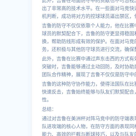
此外，吉鲁在地面防守中的贡献也不可忽视
出了非常高的技术水平。在一些面对马竞快
机判断，成功将对方的控球球员逼出禁区，
吉鲁的防守不仅仅依靠个人能力，他在比赛
球员的默契配合下，吉鲁的防守更显得稳固
换，帮助防线形成有效的保护。在面对马竞
务，还积极与其他防守球员进行交流，确保
此外，吉鲁在比赛中通过声东击西的方式有
突破时，吉鲁能够通过主动回防，及时协助
团队合作精神，展现了吉鲁不仅仅是防守中
吉鲁的这种防守协作能力，使得法国队在比
快速反击，吉鲁始终能够与队友们默契配合
性。
总结：
通过对吉鲁在美洲杯对阵马竞中的防守端表
队进攻端的核心人物，在防守方面的表现同
能力、高效的拦截与断球技巧，以及与队友