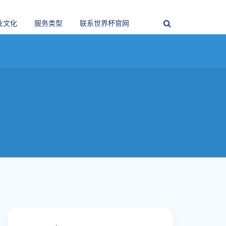
业文化
服务类型
联系世界杯官网