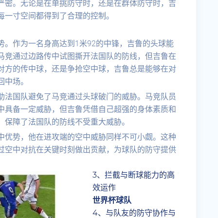
严密。无论是在单挑防守时，还是在群体防守时，吉
每一寸空间都得到了合理的控制。
势。作为一名身高达到1米92的中锋，吉鲁的头球能
马竞通过边路传中试图撕开法国队的防线，但吉鲁在
对方的传中球，还是争抢空中球，吉鲁总是能够在对
回中场。
助法国队避免了马竞通过头球破门的威胁。马竞队员
中具备一定威胁，但吉鲁凭借自己超强的身体素质和
，保障了法国队的防线不受重大威胁。
中优势，他在进攻端的空中威胁同样不可小觑。这种
过空中对抗在关键时刻做出贡献，为球队的防守提供
3、拦截与断球能力的高
效运作
世界杯球队
4、与队友的防守协作与