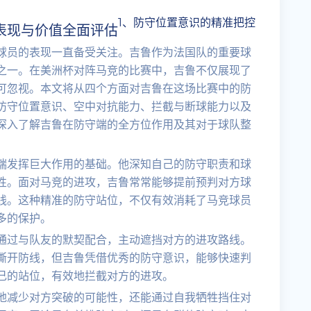
1、防守位置意识的精准把控
表现与价值全面评估
球员的表现一直备受关注。吉鲁作为法国队的重要球
之一。在美洲杯对阵马竞的比赛中，吉鲁不仅展现了
可忽视。本文将从四个方面对吉鲁在这场比赛中的防
防守位置意识、空中对抗能力、拦截与断球能力以及
深入了解吉鲁在防守端的全方位作用及其对于球队整
端发挥巨大作用的基础。他深知自己的防守职责和球
性。面对马竞的进攻，吉鲁常常能够提前预判对方球
线。这种精准的防守站位，不仅有效消耗了马竞球员
多的保护。
通过与队友的默契配合，主动遮挡对方的进攻路线。
撕开防线，但吉鲁凭借优秀的防守意识，能够快速判
己的站位，有效地拦截对方的进攻。
地减少对方突破的可能性，还能通过自我牺牲挡住对