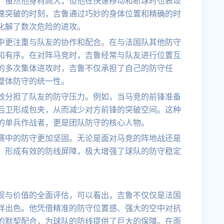
。虽然他身材高大，但他在快速移动和断球时也表现
速突破的时刻，吉鲁通过巧妙的身体位置和精确的时
化解了数次危险的进攻。
中更注重与队友的协作和配合。在与法国队其他防守
和有序。在对阵马竞时，吉鲁经常与队友进行位置互
的多次集体进攻时，吉鲁不仅承担了自己的防守任
整体防守的统一性。
效分担了队友的防守压力。例如，当马竞的前锋准备
后卫形成包夹，从而减少对方前锋的突破空间。这种
的单兵作战者，更是团队防守的核心人物。
赛中的防守更加坚固。无论是面对马竞的阵地战还是
，形成有效的防线屏障，极大增强了球队的防守稳定
现与价值的全面评估，可以看出，吉鲁不仅仅是法国
样出色。他凭借精准的防守位置感、强大的空中对抗
的默契配合，为球队的防线提供了巨大的保障。在面