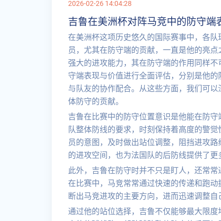
2026-02-26 14:04:28
吉鲁在美洲杯对阵马竞中的防守端
在美洲杯这项历史悠久的国际赛事中，各队
员，尤其在防守端的贡献，一直是他的亮点
强大的进攻能力，其在防守端的作用同样不
守端表现与价值进行全面评估，分别是他的
与队友的协作配合。从这些方面，我们可以
体防守的贡献。
吉鲁在比赛中的防守位置意识是他能在防守
队整体防线的要求，时刻保持着高度的警觉
员的意图，及时做出站位调整，阻挡进攻路
的进攻空间，也为法国队的后防线提供了更
此外，吉鲁在防守时并不只是盯人，还常常
在比赛中，马竞常常通过快速的传递和跑动
断出马竞进攻的主要方向，进而迅速调整自
通过他的站位选择，吉鲁不仅能够最大限度