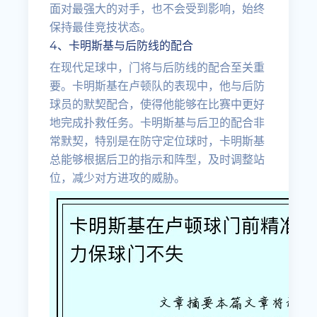
面对最强大的对手，也不会受到影响，始终
保持最佳竞技状态。
4、卡明斯基与后防线的配合
在现代足球中，门将与后防线的配合至关重
要。卡明斯基在卢顿队的表现中，他与后防
球员的默契配合，使得他能够在比赛中更好
地完成扑救任务。卡明斯基与后卫的配合非
常默契，特别是在防守定位球时，卡明斯基
总能够根据后卫的指示和阵型，及时调整站
位，减少对方进攻的威胁。