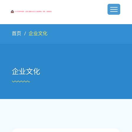
首页
企业文化
企业文化