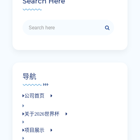
Search Here
导航
公司首页
关于2026世界杯
项目展示