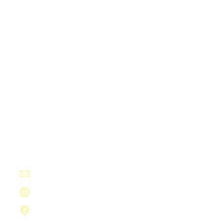
公司首页
关于2026世界杯
项目展示
企业文化
服务类型
联系世界杯官网
Contact Us
+13594780151
discouraging@icloud.com
https://online--2026shijiebei.com
武夷山市仪袜星海290号