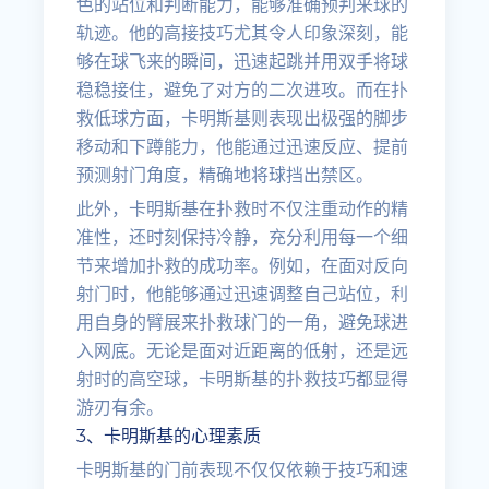
色的站位和判断能力，能够准确预判来球的
轨迹。他的高接技巧尤其令人印象深刻，能
够在球飞来的瞬间，迅速起跳并用双手将球
稳稳接住，避免了对方的二次进攻。而在扑
救低球方面，卡明斯基则表现出极强的脚步
移动和下蹲能力，他能通过迅速反应、提前
预测射门角度，精确地将球挡出禁区。
此外，卡明斯基在扑救时不仅注重动作的精
准性，还时刻保持冷静，充分利用每一个细
节来增加扑救的成功率。例如，在面对反向
射门时，他能够通过迅速调整自己站位，利
用自身的臂展来扑救球门的一角，避免球进
入网底。无论是面对近距离的低射，还是远
射时的高空球，卡明斯基的扑救技巧都显得
游刃有余。
3、卡明斯基的心理素质
卡明斯基的门前表现不仅仅依赖于技巧和速