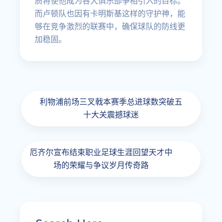
质将使他成为各大俱乐部争相引入的目标。
而卢顿队也因有卡明斯基这样的守护神，能
够在竞争激烈的联赛中，确保球队的防线更
加稳固。
利物浦前场三叉戟本赛季总进球数突破五
十大关震撼球迷
厄齐尔宣布结束职业足球生涯回望天才中
场的荣耀与争议岁月传奇路