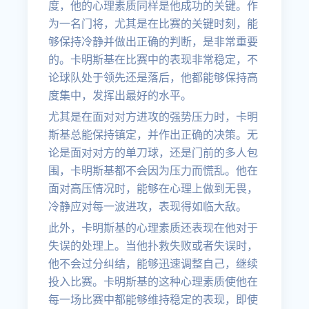
度，他的心理素质同样是他成功的关键。作
为一名门将，尤其是在比赛的关键时刻，能
够保持冷静并做出正确的判断，是非常重要
的。卡明斯基在比赛中的表现非常稳定，不
论球队处于领先还是落后，他都能够保持高
度集中，发挥出最好的水平。
尤其是在面对对方进攻的强势压力时，卡明
斯基总能保持镇定，并作出正确的决策。无
论是面对对方的单刀球，还是门前的多人包
围，卡明斯基都不会因为压力而慌乱。他在
面对高压情况时，能够在心理上做到无畏，
冷静应对每一波进攻，表现得如临大敌。
此外，卡明斯基的心理素质还表现在他对于
失误的处理上。当他扑救失败或者失误时，
他不会过分纠结，能够迅速调整自己，继续
投入比赛。卡明斯基的这种心理素质使他在
每一场比赛中都能够维持稳定的表现，即使