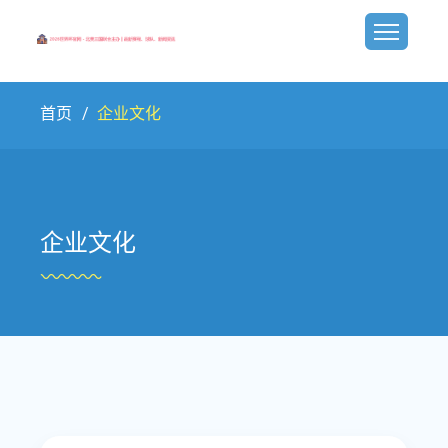
首页
企业文化
企业文化