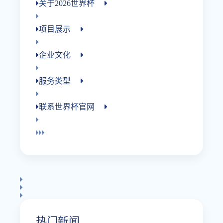
关于2026世界杯
项目展示
企业文化
服务类型
联系世界杯官网
热门新闻