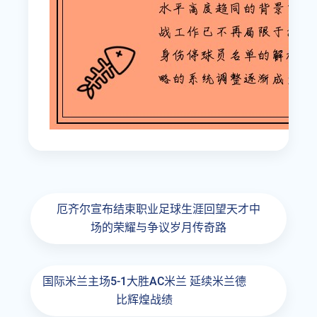
厄齐尔宣布结束职业足球生涯回望天才中
场的荣耀与争议岁月传奇路
国际米兰主场5-1大胜AC米兰 延续米兰德
比辉煌战绩