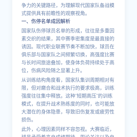
争力的关键路径，为理解现代国家队备战模
式提供具有前瞻性的观察视角。
一、伤停名单成因解析
国家队伤停球员名单的形成，往往是多重因
素交织的结果，其中赛季密集度是最直接的
诱因。现代职业联赛节奏不断加快，球员在
俱乐部与国家队之间频繁切换，高强度比赛
与长时间旅途叠加，使身体负荷持续处于高
位，伤病风险随之显著上升。
从训练结构角度看，国家队集训周期相对有
限，但对磨合和战术执行的要求极高，训练
强度往往集中释放。这种“短期高压”的训练
模式，在提升战术熟练度的同时，也可能放
大潜在的身体隐患，导致旧伤复发或疲劳性
损伤。
此外，心理因素同样不容忽视。大赛临近，