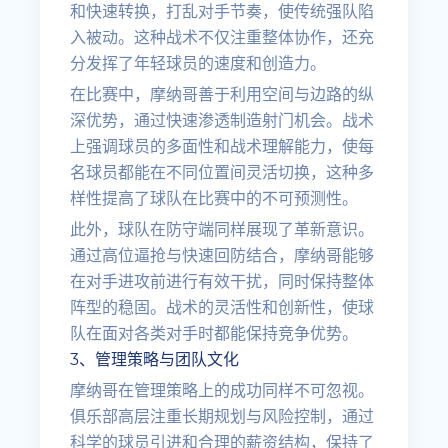
和快速转换，打乱对手节奏，使传统强队陷
入被动。这种战术不仅注重整体协作，还充
分发挥了年轻球员的速度和创造力。
在比赛中，摩纳哥善于利用空间与边路的纵
深优势，通过快速渗透制造射门机会。战术
上强调球员的多面性和战术理解能力，使每
名球员都能在不同位置间灵活切换，这种多
样性提高了球队在比赛中的不可预测性。
此外，球队在防守端同样展现了革新意识。
通过高位逼抢与快速回防结合，摩纳哥能够
在对手进攻前进行有效干扰，同时保持整体
阵型的稳固。战术的灵活性和创新性，使球
队在面对各类对手时都能保持竞争优势。
3、管理策略与团队文化
摩纳哥在管理策略上的成功同样不可忽视。
俱乐部高层注重长期规划与风险控制，通过
科学的球员引进和合理的薪资结构，保持了