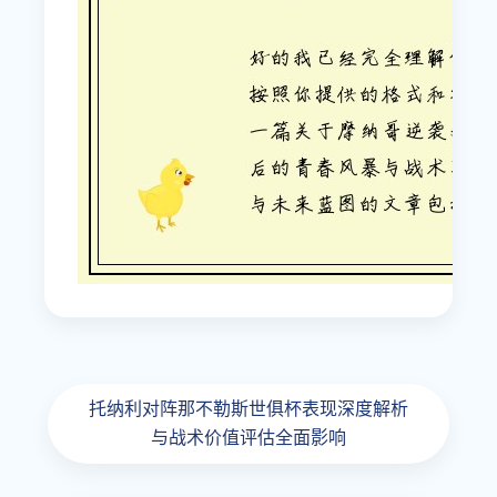
托纳利对阵那不勒斯世俱杯表现深度解析
与战术价值评估全面影响