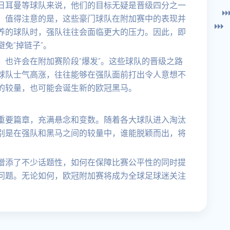
日耳曼等球队来说，他们的目标无疑是晋级四分之一
，值得注意的是，这些豪门球队在附加赛中的表现并
养的球队时，强队往往会面临更大的压力。因此，即
免“掉链子”。
也许会在附加赛阶段“爆发”。这些球队的晋级之路
球队士气高涨，往往能够在强队面前打出令人意想不
的较量，也可能会诞生新的欧冠黑马。
重要篇章，充满悬念和变数。随着各大球队进入淘汰
别是在强队和黑马之间的较量中，谁能脱颖而出，将
增添了不少话题性，如何在保障比赛公平性的同时提
问题。无论如何，欧冠附加赛将成为全球足球迷关注