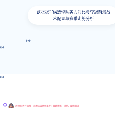
欧冠冠军候选球队实力对比与夺冠前景战
术配置与赛季走势分析
导