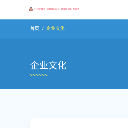
首页
企业文化
企业文化