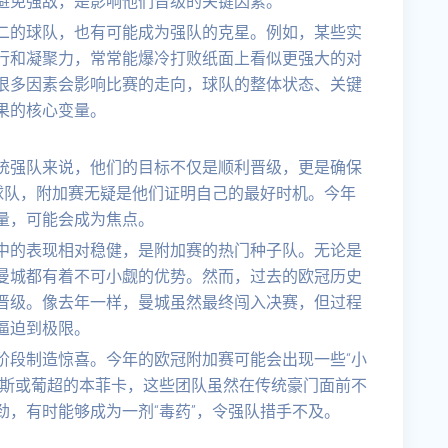
避免强敌，是影响他们晋级的关键因素。
二的球队，也有可能成为强队的克星。例如，某些实
行和凝聚力，常常能爆冷打败纸面上看似更强大的对
很多因素会影响比赛的走向，球队的整体状态、关键
果的核心变量。
统强队来说，他们的目标不仅是顺利晋级，更是确保
球队，附加赛无疑是他们证明自己的最好时机。今年
量，可能会成为焦点。
中的表现相对稳健，是附加赛的热门种子队。无论是
曼城都有着不可小觑的优势。然而，过去的欧冠历史
晋级。像去年一样，曼城虽然最终闯入决赛，但过程
逼迫到极限。
阶段制造惊喜。今年的欧冠附加赛可能会出现一些“小
克斯或葡超的本菲卡，这些团队虽然在传统豪门面前不
，有时能够成为一剂“毒药”，令强队措手不及。