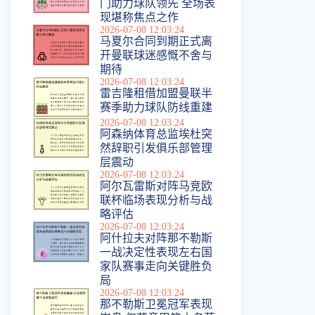
门助力球队领先 全场表
现堪称焦点之作
2026-07-08 12:03:24
马夏尔合同到期正式离
开曼联球迷感慨不舍与
期待
2026-07-08 12:03:24
雷吉隆租借加盟曼联半
赛季助力球队防线重建
2026-07-08 12:03:24
阿森纳体育总监埃杜突
然辞职引发俱乐部管理
层震动
2026-07-08 12:03:24
阿尔瓦雷斯对阵马竞欧
联杯临场表现分析与战
略评估
2026-07-08 12:03:24
阿什拉夫对阵那不勒斯
一战决定性表现左右国
家队赛事走向关键胜负
局
2026-07-08 12:03:24
那不勒斯卫冕冠军表现