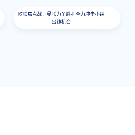
欧联焦点战：曼联力争胜利全力冲击小组
出线机会
航
Contact Us