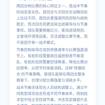
两回合制比赛的核心特征之一，是战术节奏
的动态变化性。首回合与次回合在战略目标
上往往不同，首回合更强调风险控制与结构
稳定，而次回合则更加突出结果导向与节奏
掌控。球队需要根据比分、客场进球规则、
主客场环境等因素，灵活调整比赛节奏，而
不是固守单一战术模式。
节奏控制体现在攻防转换速率与比赛强度调
节上。有些阶段需要高压逼抢制造节奏混
乱，有些阶段则需要控球降速，降低比赛对
抗频率，从而节约体能消耗。这种“快慢结
合”的节奏策略，使球队能够在两回合整体
框架下，合理分配比赛强度与消耗水平。
战术节奏还体现在人员结构调整上。通过不
同类型球员组合形成不同节奏体系，例如技
术型中场主导控球节奏，冲击型前锋提升反