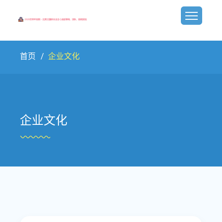
首页
企业文化
企业文化