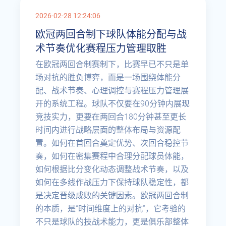
2026-02-28 12:24:06
欧冠两回合制下球队体能分配与战
术节奏优化赛程压力管理取胜
在欧冠两回合制赛制下，比赛早已不只是单
场对抗的胜负博弈，而是一场围绕体能分
配、战术节奏、心理调控与赛程压力管理展
开的系统工程。球队不仅要在90分钟内展现
竞技实力，更要在两回合180分钟甚至更长
时间内进行战略层面的整体布局与资源配
置。如何在首回合奠定优势、次回合稳控节
奏，如何在密集赛程中合理分配球员体能，
如何根据比分变化动态调整战术节奏，以及
如何在多线作战压力下保持球队稳定性，都
是决定晋级成败的关键因素。欧冠两回合制
的本质，是“时间维度上的对抗”，它考验的
不只是球队的技战术能力，更是俱乐部整体