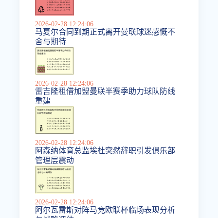
2026-02-28 12:24:06
马夏尔合同到期正式离开曼联球迷感慨不
舍与期待
2026-02-28 12:24:06
雷吉隆租借加盟曼联半赛季助力球队防线
重建
2026-02-28 12:24:06
阿森纳体育总监埃杜突然辞职引发俱乐部
管理层震动
2026-02-28 12:24:06
阿尔瓦雷斯对阵马竞欧联杯临场表现分析