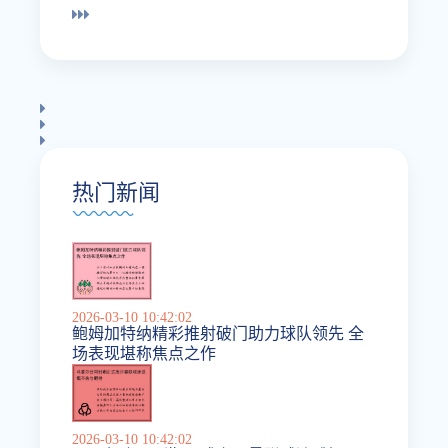
热门新闻
2026-03-10 10:42:02
鲍姆加特纳精彩推射破门助力球队领先 全
场表现堪称焦点之作
2026-03-10 10:42:02