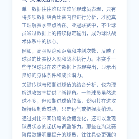
单一数据往往难以完整呈现球员表现，只有
将多项数据结合比赛内容进行分析，才能真
正理解赛季亮点所在。亚冠联赛中，不少球
员通过数据上的持续稳定输出，成为球队战
术体系中的核心。
例如，高强度跑动距离和冲刺次数，反映了
球员的比赛投入度和战术执行力。本赛季一
些年轻球员在这些数据上表现突出，显示出
良好的身体条件和成长潜力。
关键传球与预期进球值的结合分析，也为理
解进攻效率提供了新视角。一些球员虽然进
球不多，但预期进球值较高，说明其在进攻
端持续制造威胁，只是运气或把握度稍逊。
通过对比不同阶段的数据变化，还可以发现
球员状态的起伏与调整能力。那些在淘汰赛
阶段数据明显提升的球员，往往具备更强的