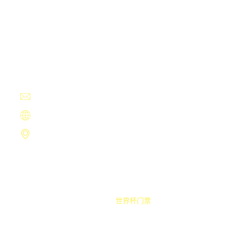
Contact Us
+13594780151
discouraging@icloud.com
https://online--2026shijiebei.com
武夷山市仪袜星海290号
Copyright ©
世界杯门票
.