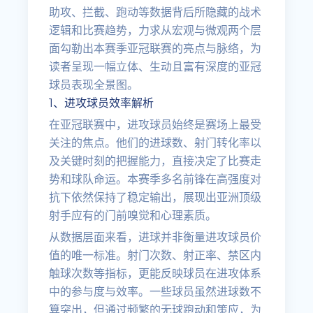
助攻、拦截、跑动等数据背后所隐藏的战术
逻辑和比赛趋势，力求从宏观与微观两个层
面勾勒出本赛季亚冠联赛的亮点与脉络，为
读者呈现一幅立体、生动且富有深度的亚冠
球员表现全景图。
1、进攻球员效率解析
在亚冠联赛中，进攻球员始终是赛场上最受
关注的焦点。他们的进球数、射门转化率以
及关键时刻的把握能力，直接决定了比赛走
势和球队命运。本赛季多名前锋在高强度对
抗下依然保持了稳定输出，展现出亚洲顶级
射手应有的门前嗅觉和心理素质。
从数据层面来看，进球并非衡量进攻球员价
值的唯一标准。射门次数、射正率、禁区内
触球次数等指标，更能反映球员在进攻体系
中的参与度与效率。一些球员虽然进球数不
算突出，但通过频繁的无球跑动和策应，为