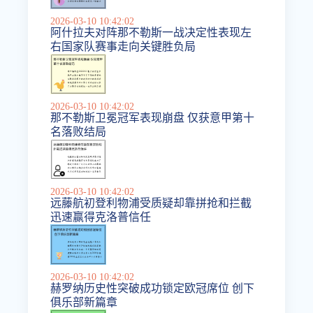
2026-03-10 10:42:02
阿什拉夫对阵那不勒斯一战决定性表现左
右国家队赛事走向关键胜负局
2026-03-10 10:42:02
那不勒斯卫冕冠军表现崩盘 仅获意甲第十
名落败结局
2026-03-10 10:42:02
远藤航初登利物浦受质疑却靠拼抢和拦截
迅速赢得克洛普信任
2026-03-10 10:42:02
赫罗纳历史性突破成功锁定欧冠席位 创下
俱乐部新篇章