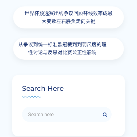
世界杯预选赛出线争议回顾锋线效率成最
大变数左右胜负走向关键
从争议到统一标准欧冠裁判判罚尺度的理
性讨论与反思对比赛公正性影响
Search Here