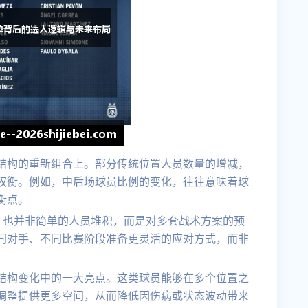
结构的重新组合上。部分传统位置人员数量的增减，
权衡。例如，中后场球员比例的变化，往往意味着球
衡点。
，也并非简单的人员堆积，而是对多套战术方案的预
同对手、不同比赛阶段准备更灵活的应对方式，而非
结构变化中的一大亮点。这类球员能够在多个位置之
调整提供更多空间，从而降低因伤病或状态波动带来