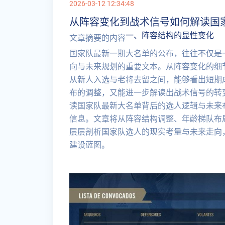
2026-03-12 12:34:48
从阵容变化到战术信号如何解读国
一、阵容结构的显性变化
文章摘要的内容
国家队最新一期大名单的公布，往往不仅是
向与未来规划的重要文本。从阵容变化的细
从新人入选与老将去留之间，能够看出短期
布的调整，又能进一步解读出战术信号的转
读国家队最新大名单背后的选人逻辑与未来
信息。文章将从阵容结构调整、年龄梯队布
层层剖析国家队选人的现实考量与未来走向
建设蓝图。