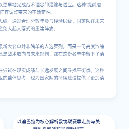
以更早地完成战术理念的灌输与适应。这种“提前磨
少阵容调整带来的不确定性。
思维。通过合理分散年龄与经验层级，国家队在未来
避免大起大落式的重建阵痛。
最新大名单并非简单的人选罗列，而是一份高度浓缩
还是战术取向与未来规划，都在这份名单中留下了清
在尝试在现实成绩与长远发展之间寻找平衡点。这种
组的整体思考，也为国家队的持续建设提供了更加清
以迪巴拉为核心解析欧协联赛季走势与关