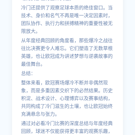
冷门还提供了观察足球本质的绝佳窗口。当
技术、身价和名气不再是唯一决定因素时，
团队协作、执行力和拼搏精神的重要性被无
限放大。
从年度经典回顾的角度看，那些爆冷之战往
往比决赛更令人难忘。它们塑造了无数草根
英雄，也让欧冠成为讲述梦想与逆袭故事的
最佳舞台。
总结：
整体来看，欧冠赛场爆冷不断并非偶然现
象，而是多重因素交织下的必然结果。历史
积淀、战术设计、心理博弈以及赛事结构，
共同构成了冷门滋生的土壤，也让欧冠始终
充满悬念与张力。
通过对必看冷门比赛的深度总结与年度经典
回顾，球迷不仅能获得更丰富的观赛乐趣，