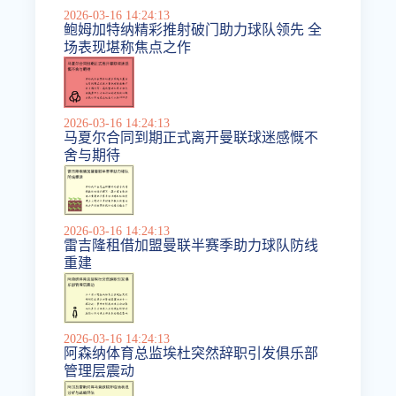
2026-03-16 14:24:13
鲍姆加特纳精彩推射破门助力球队领先 全
场表现堪称焦点之作
2026-03-16 14:24:13
马夏尔合同到期正式离开曼联球迷感慨不
舍与期待
2026-03-16 14:24:13
雷吉隆租借加盟曼联半赛季助力球队防线
重建
2026-03-16 14:24:13
阿森纳体育总监埃杜突然辞职引发俱乐部
管理层震动