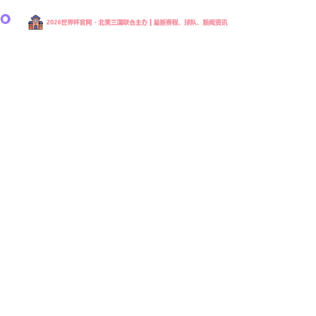
2026年国际足联世界杯官方中文网站是由国际足球
联合会主办的全球顶级足球赛事，每四年举办一
届。作为世界范围内最具影响力的体育盛会，世界
杯汇聚各国顶尖国家队，通过激烈角逐争夺象征足
球最高荣誉的大力神杯。这项赛事不仅是体育竞技
的巅峰舞台，更是促进全球文化交流与民族团结的
重要平台。
导航