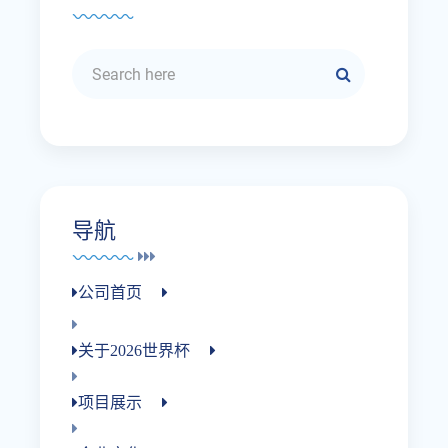
导航
公司首页
关于2026世界杯
项目展示