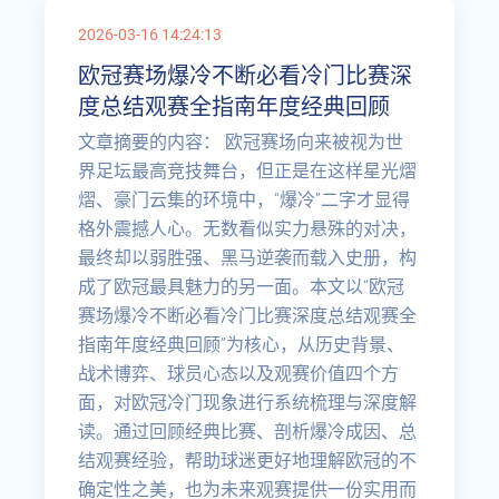
2026-03-16 14:24:13
欧冠赛场爆冷不断必看冷门比赛深
度总结观赛全指南年度经典回顾
文章摘要的内容： 欧冠赛场向来被视为世
界足坛最高竞技舞台，但正是在这样星光熠
熠、豪门云集的环境中，“爆冷”二字才显得
格外震撼人心。无数看似实力悬殊的对决，
最终却以弱胜强、黑马逆袭而载入史册，构
成了欧冠最具魅力的另一面。本文以“欧冠
赛场爆冷不断必看冷门比赛深度总结观赛全
指南年度经典回顾”为核心，从历史背景、
战术博弈、球员心态以及观赛价值四个方
面，对欧冠冷门现象进行系统梳理与深度解
读。通过回顾经典比赛、剖析爆冷成因、总
结观赛经验，帮助球迷更好地理解欧冠的不
确定性之美，也为未来观赛提供一份实用而