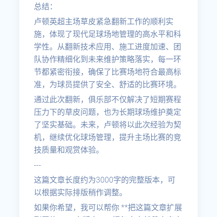
总结：
卢顿英超主场草皮紧急翻新工作的顺利实
施，体现了现代足球场地管理的高水平和科
学性。从翻新技术应用、施工进度加速、团
队协作精细化到未来维护策略落实，每一环
节都紧密衔接，确保了比赛场地符合最高标
准，为球员提供了安全、舒适的比赛环境。
通过此次翻新，俱乐部不仅解决了短期赛程
压力下的草皮问题，也为长期球场维护奠定
了坚实基础。未来，卢顿将以此次经验为契
机，继续优化球场管理，提升主场比赛的竞
技质量和观赏体验。
---
这篇文章长度约为3000字的完整版本，可
以根据实际排版稍作调整。
如果你希望，我可以帮你 **把这篇文章扩展