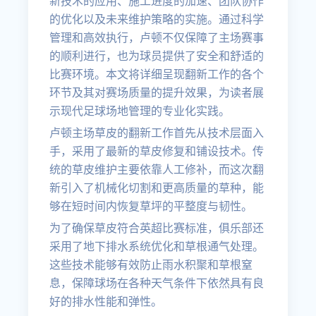
新技术的应用、施工进度的加速、团队协作
的优化以及未来维护策略的实施。通过科学
管理和高效执行，卢顿不仅保障了主场赛事
的顺利进行，也为球员提供了安全和舒适的
比赛环境。本文将详细呈现翻新工作的各个
环节及其对赛场质量的提升效果，为读者展
示现代足球场地管理的专业化实践。
卢顿主场草皮的翻新工作首先从技术层面入
手，采用了最新的草皮修复和铺设技术。传
统的草皮维护主要依靠人工修补，而这次翻
新引入了机械化切割和更高质量的草种，能
够在短时间内恢复草坪的平整度与韧性。
为了确保草皮符合英超比赛标准，俱乐部还
采用了地下排水系统优化和草根通气处理。
这些技术能够有效防止雨水积聚和草根窒
息，保障球场在各种天气条件下依然具有良
好的排水性能和弹性。