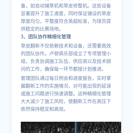
备，如自动铺草机和草皮修整机。这些设备
显著提升了施工速度，同时保证铺设的草皮
厚度均匀，平整度符合英超标准，为球员提
供稳定的比赛场地。
3、团队协作精细化管理
草皮翻新不仅依赖技术和设备，还需要高效
的团队协作。卢顿俱乐部成立了专项管理小
组，负责协调施工队伍、供应商以及技术顾
问的工作，确保每一环节都按计划推进。
管理团队通过每日例会和进度报告，实时掌
握翻新工作的实施情况，对可能出现的延误
或施工问题进行快速调整。这种精细化管理
大大减少了施工风险，使翻新工作在高压下
依然保持稳定和高效。