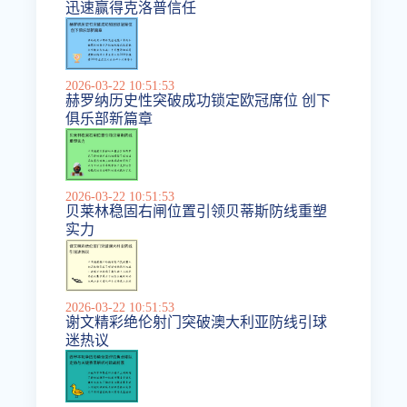
迅速赢得克洛普信任
2026-03-22 10:51:53
赫罗纳历史性突破成功锁定欧冠席位 创下
俱乐部新篇章
2026-03-22 10:51:53
贝莱林稳固右闸位置引领贝蒂斯防线重塑
实力
2026-03-22 10:51:53
谢文精彩绝伦射门突破澳大利亚防线引球
迷热议