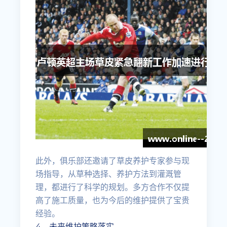
此外，俱乐部还邀请了草皮养护专家参与现
场指导，从草种选择、养护方法到灌溉管
理，都进行了科学的规划。多方合作不仅提
高了施工质量，也为今后的维护提供了宝贵
经验。
4、未来维护策略落实