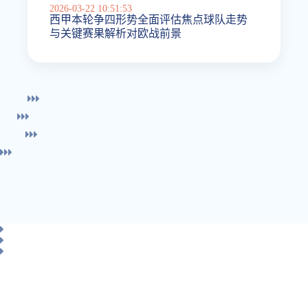
2026-03-22 10:51:53
西甲本轮争四形势全面评估焦点球队走势
与关键赛果解析对欧战前景