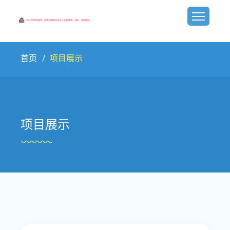
首页
项目展示
项目展示