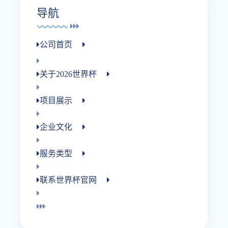
导航
公司首页
关于2026世界杯
项目展示
企业文化
服务类型
联系世界杯官网