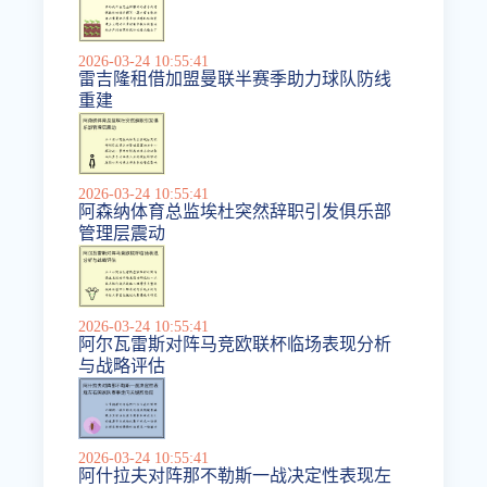
2026-03-24 10:55:41
雷吉隆租借加盟曼联半赛季助力球队防线
重建
2026-03-24 10:55:41
阿森纳体育总监埃杜突然辞职引发俱乐部
管理层震动
2026-03-24 10:55:41
阿尔瓦雷斯对阵马竞欧联杯临场表现分析
与战略评估
2026-03-24 10:55:41
阿什拉夫对阵那不勒斯一战决定性表现左