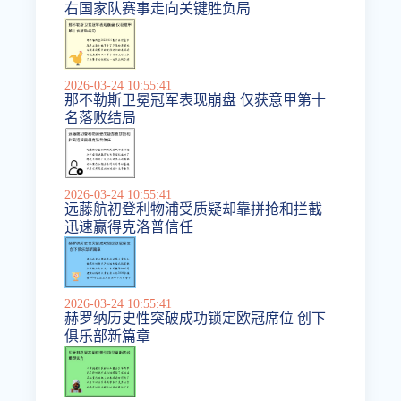
右国家队赛事走向关键胜负局
2026-03-24 10:55:41
那不勒斯卫冕冠军表现崩盘 仅获意甲第十
名落败结局
2026-03-24 10:55:41
远藤航初登利物浦受质疑却靠拼抢和拦截
迅速赢得克洛普信任
2026-03-24 10:55:41
赫罗纳历史性突破成功锁定欧冠席位 创下
俱乐部新篇章