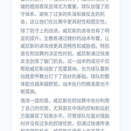
端的稳固表现显得尤为重要。球队加强了防
守体系，避免了过多的失误和被反击的机
会，这让他们在比赛中更具耐性和稳定性。
除了防守上的改进，威尼斯的进攻也有了明
显的提升。主教练通过精妙的战术布置，让
威尼斯的进攻线更具流畅性和威胁感。特别
是在附加赛的决定性时刻，威尼斯通过快速
反击创造了破门机会。这一战术的成功不仅
帮助威尼斯战胜了克雷莫纳，也为球队重新
站稳意甲舞台打下了良好的基础。球队的整
体配合越来越默契，战术执行的精准度也不
断提高。
值得一提的是，威尼斯在附加赛中充分利用
了自己的优势，尤其是在中场的控制和远射
方面展现了较高水平。尽管球队在面对强敌
时并没有过多的控球优势，但通过快速传递