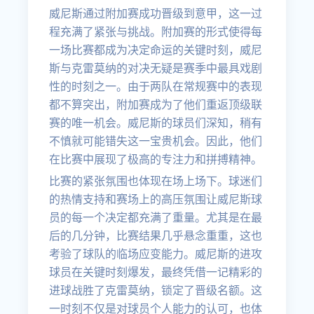
威尼斯通过附加赛成功晋级到意甲，这一过
程充满了紧张与挑战。附加赛的形式使得每
一场比赛都成为决定命运的关键时刻，威尼
斯与克雷莫纳的对决无疑是赛季中最具戏剧
性的时刻之一。由于两队在常规赛中的表现
都不算突出，附加赛成为了他们重返顶级联
赛的唯一机会。威尼斯的球员们深知，稍有
不慎就可能错失这一宝贵机会。因此，他们
在比赛中展现了极高的专注力和拼搏精神。
比赛的紧张氛围也体现在场上场下。球迷们
的热情支持和赛场上的高压氛围让威尼斯球
员的每一个决定都充满了重量。尤其是在最
后的几分钟，比赛结果几乎悬念重重，这也
考验了球队的临场应变能力。威尼斯的进攻
球员在关键时刻爆发，最终凭借一记精彩的
进球战胜了克雷莫纳，锁定了晋级名额。这
一时刻不仅是对球员个人能力的认可，也体