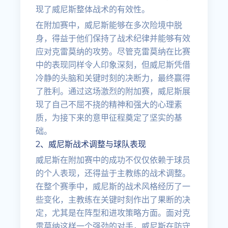
现了威尼斯整体战术的有效性。
在附加赛中，威尼斯能够在多次险境中脱
身，得益于他们保持了战术纪律并能够有效
应对克雷莫纳的攻势。尽管克雷莫纳在比赛
中的表现同样令人印象深刻，但威尼斯凭借
冷静的头脑和关键时刻的决断力，最终赢得
了胜利。通过这场激烈的附加赛，威尼斯展
现了自己不屈不挠的精神和强大的心理素
质，为接下来的意甲征程奠定了坚实的基
础。
2、威尼斯战术调整与球队表现
威尼斯在附加赛中的成功不仅仅依赖于球员
的个人表现，还得益于主教练的战术调整。
在整个赛季中，威尼斯的战术风格经历了一
些变化，主教练在关键时刻作出了果断的决
定，尤其是在阵型和进攻策略方面。面对克
雷莫纳这样一个强劲的对手，威尼斯在防守