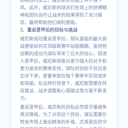
和高效的反击，威尼斯在场面上并不落下
风。此外，威尼斯的球员们在场上的拼搏精
神和团队协作让战术的效果得到了充分展
现，最终帮助他们顺利晋级。
3、重返意甲后的目标与挑战
威尼斯成功重返意甲后，球队面临的最大挑
战便是如何在顶级联赛中站稳脚跟。虽然附
加赛的成功为球队带来了巨大的信心，但进
入意甲后，威尼斯将面对更为强大的对手和
更为复杂的赛季安排。球队的目标不仅仅是
生存下来，更要争取在每个赛季中实现进步
和突破。在这样的背景下，威尼斯需要在阵
容建设、战术调整和心理建设等方面不断发
力。
重返意甲后，威尼斯的目标必然是尽量避免
再次降级。为了达到这个目标，球队需要在
转会市场上做出精准的补强，尤其是在防守