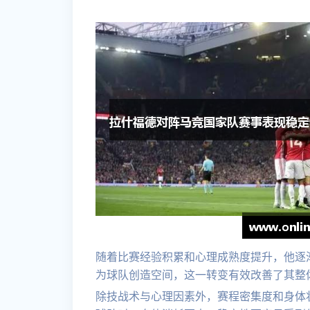
随着比赛经验积累和心理成熟度提升，他逐
为球队创造空间，这一转变有效改善了其整
除技战术与心理因素外，赛程密集度和身体