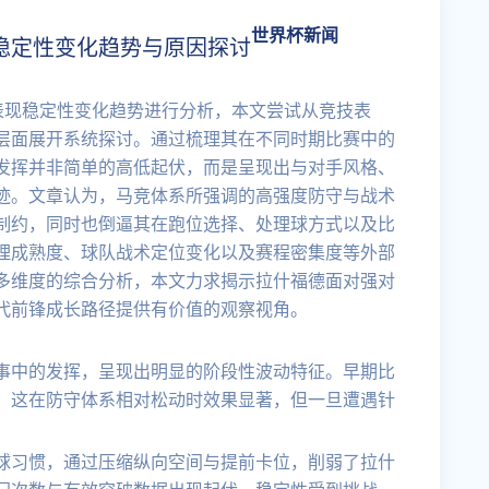
世界杯新闻
稳定性变化趋势与原因探讨
表现稳定性变化趋势进行分析，本文尝试从竞技表
层面展开系统探讨。通过梳理其在不同时期比赛中的
发挥并非简单的高低起伏，而是呈现出与对手风格、
迹。文章认为，马竞体系所强调的高强度防守与战术
制约，同时也倒逼其在跑位选择、处理球方式以及比
理成熟度、球队战术定位变化以及赛程密集度等外部
多维度的综合分析，本文力求揭示拉什福德面对强对
代前锋成长路径提供有价值的观察视角。
事中的发挥，呈现出明显的阶段性波动特征。早期比
，这在防守体系相对松动时效果显著，但一旦遭遇针
球习惯，通过压缩纵向空间与提前卡位，削弱了拉什