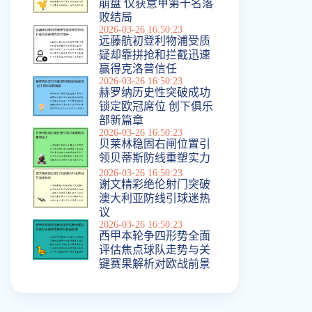
崩盘 仅获意甲第十名落
败结局
2026-03-26 16:50:23
远藤航初登利物浦受质
疑却靠拼抢和拦截迅速
赢得克洛普信任
2026-03-26 16:50:23
赫罗纳历史性突破成功
锁定欧冠席位 创下俱乐
部新篇章
2026-03-26 16:50:23
贝莱林稳固右闸位置引
领贝蒂斯防线重塑实力
2026-03-26 16:50:23
谢文精彩绝伦射门突破
澳大利亚防线引球迷热
议
2026-03-26 16:50:23
西甲本轮争四形势全面
评估焦点球队走势与关
键赛果解析对欧战前景