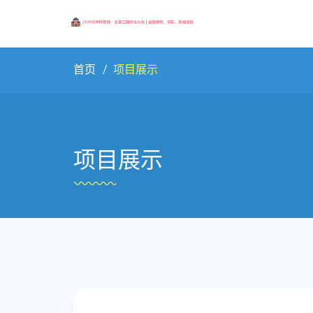
首页
项目展示
项目展示