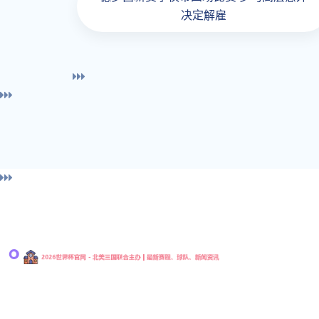
决定解雇
导
2026年国际足联世界杯官方中文网站是由国际足球