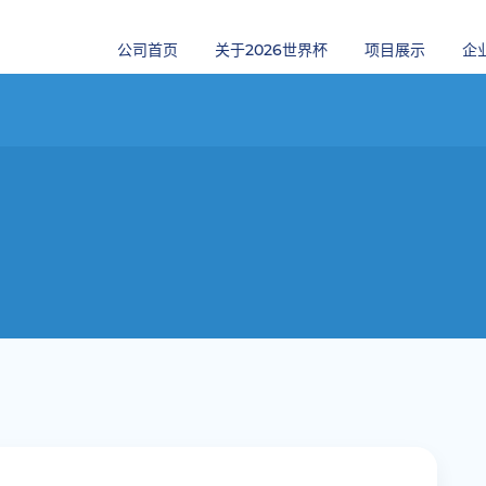
公司首页
关于2026世界杯
项目展示
企