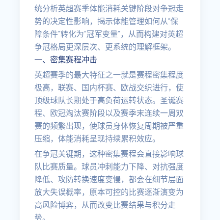
统分析英超赛季体能消耗关键阶段对争冠走
势的决定性影响，揭示体能管理如何从“保
障条件”转化为“冠军变量”，从而构建对英超
争冠格局更深层次、更系统的理解框架。
一、密集赛程冲击
英超赛季的最大特征之一就是赛程密集程度
极高，联赛、国内杯赛、欧战交织进行，使
顶级球队长期处于高负荷运转状态。圣诞赛
程、欧冠淘汰赛阶段以及赛季末连续一周双
赛的频繁出现，使球员身体恢复周期被严重
压缩，体能消耗呈现持续累积效应。
在争冠关键期，这种密集赛程会直接影响球
队比赛质量。球员冲刺能力下降、对抗强度
降低、攻防转换速度变慢，都会在细节层面
放大失误概率，原本可控的比赛逐渐演变为
高风险博弈，从而改变比赛结果与积分走
势。