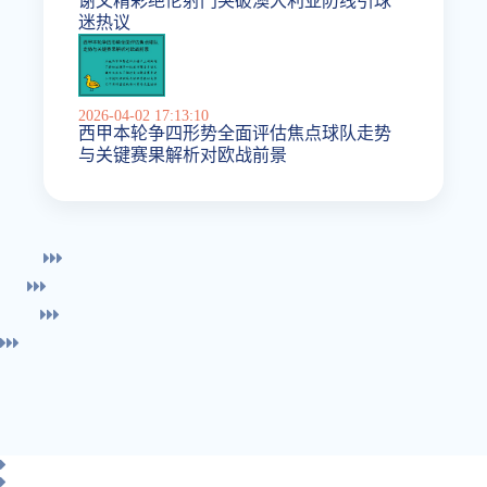
谢文精彩绝伦射门突破澳大利亚防线引球
迷热议
2026-04-02 17:13:10
西甲本轮争四形势全面评估焦点球队走势
与关键赛果解析对欧战前景