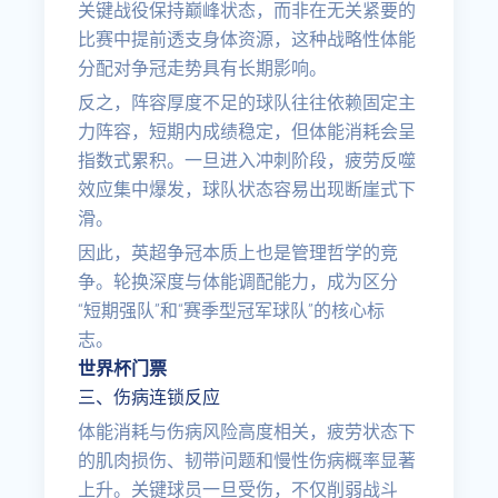
关键战役保持巅峰状态，而非在无关紧要的
比赛中提前透支身体资源，这种战略性体能
分配对争冠走势具有长期影响。
反之，阵容厚度不足的球队往往依赖固定主
力阵容，短期内成绩稳定，但体能消耗会呈
指数式累积。一旦进入冲刺阶段，疲劳反噬
效应集中爆发，球队状态容易出现断崖式下
滑。
因此，英超争冠本质上也是管理哲学的竞
争。轮换深度与体能调配能力，成为区分
“短期强队”和“赛季型冠军球队”的核心标
志。
世界杯门票
三、伤病连锁反应
体能消耗与伤病风险高度相关，疲劳状态下
的肌肉损伤、韧带问题和慢性伤病概率显著
上升。关键球员一旦受伤，不仅削弱战斗