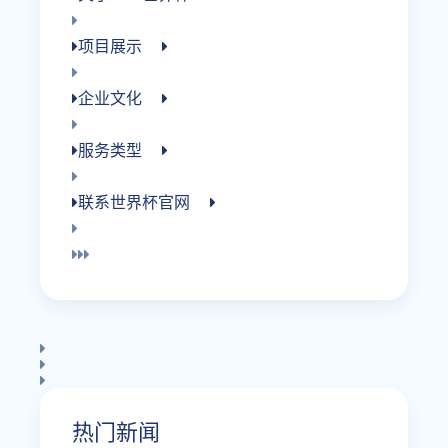
项目展示
企业文化
服务类型
联系世界杯官网
热门新闻