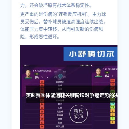
力，还会破坏原有战术体系稳定性。
更严重的是伤病的“连锁反应机制”。主力球
员受伤后，替补球员被迫高强度连续出战，
体能压力集中转移，从而引发新的伤病风
险，形成恶性循环。