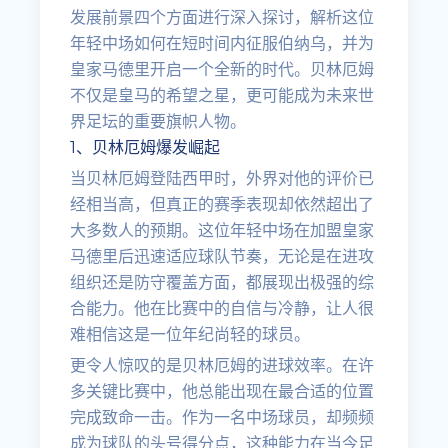
发展前景四个方面进行深入探讨，解析这位
年轻中场如何在短时间内征服伯纳乌，并为
皇家马德里开启一个全新的时代。贝林厄姆
不仅是皇马的希望之星，更可能成为未来世
界足坛的重要旗帜人物。
1、贝林厄姆爆发崛起
当贝林厄姆登陆西甲时，外界对他的评价已
经相当高，但真正的赛季表现却依然超出了
大多数人的预期。这位年轻中场在加盟皇家
马德里后迅速适应球队节奏，无论是在进攻
组织还是防守覆盖方面，都展现出极强的综
合能力。他在比赛中的自信与冷静，让人很
难相信这是一位年纪尚轻的球员。
更令人惊叹的是贝林厄姆的进球效率。在许
多关键比赛中，他总能出现在最合适的位置
完成致命一击。作为一名中场球员，却频频
成为球队的头号得分点，这种能力在当今足