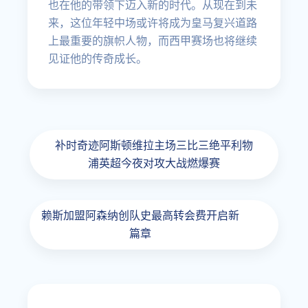
也在他的带领下迈入新的时代。从现在到未
来，这位年轻中场或许将成为皇马复兴道路
上最重要的旗帜人物，而西甲赛场也将继续
见证他的传奇成长。
补时奇迹阿斯顿维拉主场三比三绝平利物
浦英超今夜对攻大战燃爆赛
赖斯加盟阿森纳创队史最高转会费开启新
篇章