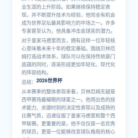
业生涯的上升阶段。如果继续保持稳定表
现，并不断提升技术与经验，他完全有机会
成为世界足坛最具影响力的中场之一。许多
专家甚至认为，他具备冲击金球奖的潜力。
对于皇家马德里而言，拥有这样一位年轻核
心意味着未来十年的稳定基础。围绕贝林厄
姆打造战术体系，球队可以在保持传统豪门
底蕴的同时，逐渐形成更加年轻化、现代化
的阵容结构。
2026世界杯
总结：
从本赛季的整体表现来看，贝林厄姆无疑是
西甲赛场最耀眼的球星之一。他用出色的技
术能力、关键时刻的决定性表现以及成熟的
比赛气质，迅速征服了皇家马德里和整个西
甲联赛。更重要的是，他不仅仅是一名优秀
的球员，更是一位能够改变球队格局的核心