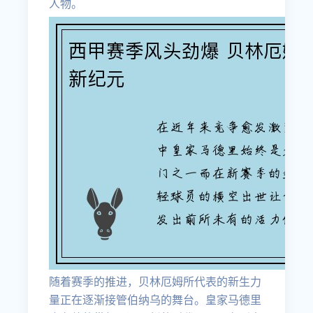
人物。
随着赛季的推进，贝林厄姆所代表的新生力
量正在逐渐接管伯纳乌的舞台。皇家马德里