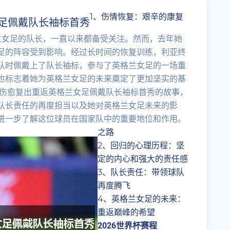
1、伤情恢复：艰辛的康复
女足佩戴队长袖标首秀
作为英格兰女足的队长，一直以来都备受关注。然而，去年她
足的阵容受到影响。经过长时间的恢复训练，利亚终
队时佩戴上了队长袖标，参与了英格兰女足的一场重
也标志着她为英格兰女足的未来奠定了更加坚实的基
森伤愈复出重返英格兰女足佩戴队长袖标首秀的故事，
队长责任的再度担当以及她对英格兰女足未来的影
进一步了解这位球员在国家队中的重要地位和作用。
之路
2、回归的心理历程：坚
定的内心和强大的责任感
3、队长责任：带领球队
再度腾飞
4、英格兰女足的未来：
重返巅峰的希望
2026世界杯赛程