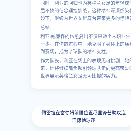
同时，利亚的回归也为英格兰女足的年轻球
屈不挠的信念迎接挑战，这种精神深深感染
领下，继续为世界女足舞台带来更多的惊艳
总结：
利亚·威廉森的伤愈复出不仅是她个人职业
一步。在伤愈过程中，她克服了身体上的痛
到赛场，成为了球队的精神支柱。
作为队长，利亚在场上的表现无可挑剔，她
来，她将继续肩负起引领球队走向更高荣誉
世界展示英格兰女足无可比拟的实力。
佩雷拉在富勒姆前腰位置尽显锋芒助攻连
连惊艳球迷