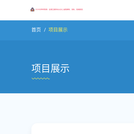
首页
项目展示
项目展示