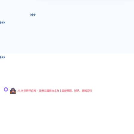
导
2026年国际足联世界杯官方中文网站是由国际足球
联合会主办的全球顶级足球赛事，每四年举办一
届。作为世界范围内最具影响力的体育盛会，世界