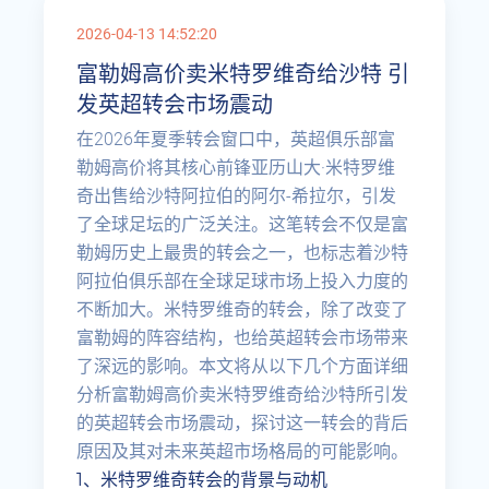
2026-04-13 14:52:20
富勒姆高价卖米特罗维奇给沙特 引
发英超转会市场震动
在2026年夏季转会窗口中，英超俱乐部富
勒姆高价将其核心前锋亚历山大·米特罗维
奇出售给沙特阿拉伯的阿尔-希拉尔，引发
了全球足坛的广泛关注。这笔转会不仅是富
勒姆历史上最贵的转会之一，也标志着沙特
阿拉伯俱乐部在全球足球市场上投入力度的
不断加大。米特罗维奇的转会，除了改变了
富勒姆的阵容结构，也给英超转会市场带来
了深远的影响。本文将从以下几个方面详细
分析富勒姆高价卖米特罗维奇给沙特所引发
的英超转会市场震动，探讨这一转会的背后
原因及其对未来英超市场格局的可能影响。
1、米特罗维奇转会的背景与动机