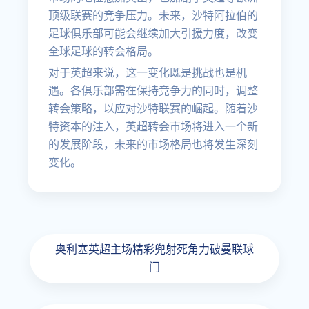
顶级联赛的竞争压力。未来，沙特阿拉伯的
足球俱乐部可能会继续加大引援力度，改变
全球足球的转会格局。
对于英超来说，这一变化既是挑战也是机
遇。各俱乐部需在保持竞争力的同时，调整
转会策略，以应对沙特联赛的崛起。随着沙
特资本的注入，英超转会市场将进入一个新
的发展阶段，未来的市场格局也将发生深刻
变化。
奥利塞英超主场精彩兜射死角力破曼联球
门