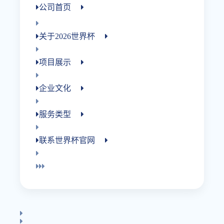
公司首页
关于2026世界杯
项目展示
企业文化
服务类型
联系世界杯官网