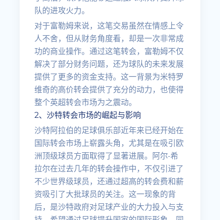
队的进攻火力。
对于富勒姆来说，这笔交易虽然在情感上令
人不舍，但从财务角度看，却是一次非常成
功的商业操作。通过这笔转会，富勒姆不仅
解决了部分财务问题，还为球队的未来发展
提供了更多的资金支持。这一背景为米特罗
维奇的高价转会提供了充分的动力，也使得
整个英超转会市场为之震动。
2、沙特转会市场的崛起与影响
沙特阿拉伯的足球俱乐部近年来已经开始在
国际转会市场上崭露头角，尤其是在吸引欧
洲顶级球员方面取得了显著进展。阿尔-希
拉尔在过去几年的转会操作中，不仅引进了
不少世界级球员，还通过超高的转会费和薪
资吸引了大批球员的关注。这一现象的背
后，是沙特政府对足球产业的大力投入与支
持，希望通过足球提升国家的国际形象，同