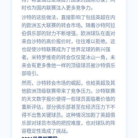
时也为国内联赛注入更多竞争力。
沙特的这些做法，直接影响了包括英超在内
的欧洲五大联赛的转会市场。随着沙特阿拉
伯俱乐部的财力不断增强，欧洲球队在面对
来自沙特的高价报价时，往往难以拒绝。这
也促使沙特联赛成为了世界足球的新兴强
者。米特罗维奇的转会仅仅是冰山一角，未
来会有更多像他一样的顶级球员被沙特俱乐
部吸引。
然而，沙特转会市场的崛起，也给英超及其
他欧洲顶级联赛带来了竞争压力。沙特联赛
的天文数字报价使得一些球员面临着价值的
重新评估，部分俱乐部甚至在经济压力下不
得不出售关键球员。这种情况加剧了英超俱
乐部对球员市场的把控难度，也对球队的阵
容稳定性造成了挑战。