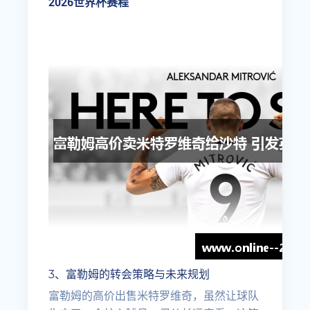
2026世界杯赛程
3、富勒姆的转会策略与未来规划
富勒姆的高价出售米特罗维奇，虽然让球队