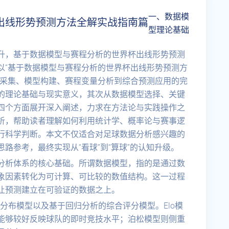
一、数据模
出线形势预测方法全解实战指南篇
型理论基础
升，基于数据模型与赛程分析的世界杯出线形势预测
以“基于数据模型与赛程分析的世界杯出线形势预测方
据采集、模型构建、赛程变量分析到综合预测应用的完
的理论基础与现实意义，其次从数据模型选择、关键
四个方面展开深入阐述，力求在方法论与实践操作之
析，帮助读者理解如何利用统计学、概率论与赛事逻
行科学判断。本文不仅适合对足球数据分析感兴趣的
路参考，最终实现从“看球”到“算球”的认知升级。
分析体系的核心基础。所谓数据模型，指的是通过数
象因素转化为可计算、可比较的数值结构。这一过程
让预测建立在可验证的数据之上。
球分布模型以及基于回归分析的综合评分模型。Elo模
能够较好反映球队的即时竞技水平；泊松模型则侧重