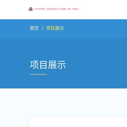
首页
项目展示
项目展示