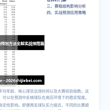
三、赛程结构影响分析
四、实战预测应用策略
平均年龄、核心球员出场时间以及大赛经验指数。这
，可以在预测中反映球队在高压环境下的稳定程度。
决定性影响。即便两支球队实力接近，不同的比赛顺