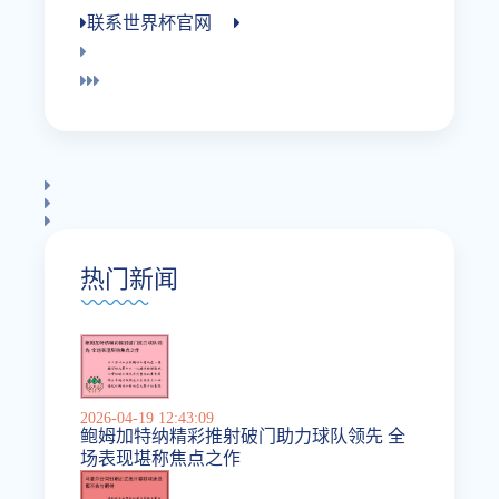
联系世界杯官网
热门新闻
2026-04-19 12:43:09
鲍姆加特纳精彩推射破门助力球队领先 全
场表现堪称焦点之作