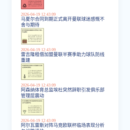
2026-04-19 12:43:09
马夏尔合同到期正式离开曼联球迷感慨不
舍与期待
2026-04-19 12:43:09
雷吉隆租借加盟曼联半赛季助力球队防线
重建
2026-04-19 12:43:09
阿森纳体育总监埃杜突然辞职引发俱乐部
管理层震动
2026-04-19 12:43:09
阿尔瓦雷斯对阵马竞欧联杯临场表现分析