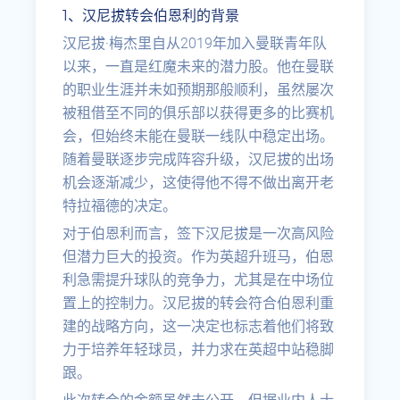
1、汉尼拔转会伯恩利的背景
汉尼拔·梅杰里自从2019年加入曼联青年队
以来，一直是红魔未来的潜力股。他在曼联
的职业生涯并未如预期那般顺利，虽然屡次
被租借至不同的俱乐部以获得更多的比赛机
会，但始终未能在曼联一线队中稳定出场。
随着曼联逐步完成阵容升级，汉尼拔的出场
机会逐渐减少，这使得他不得不做出离开老
特拉福德的决定。
对于伯恩利而言，签下汉尼拔是一次高风险
但潜力巨大的投资。作为英超升班马，伯恩
利急需提升球队的竞争力，尤其是在中场位
置上的控制力。汉尼拔的转会符合伯恩利重
建的战略方向，这一决定也标志着他们将致
力于培养年轻球员，并力求在英超中站稳脚
跟。