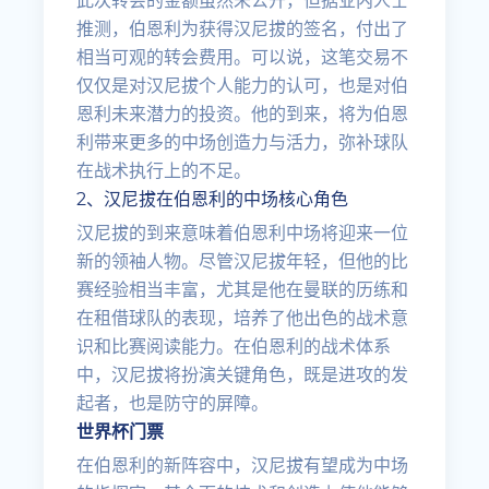
此次转会的金额虽然未公开，但据业内人士
推测，伯恩利为获得汉尼拔的签名，付出了
相当可观的转会费用。可以说，这笔交易不
仅仅是对汉尼拔个人能力的认可，也是对伯
恩利未来潜力的投资。他的到来，将为伯恩
利带来更多的中场创造力与活力，弥补球队
在战术执行上的不足。
2、汉尼拔在伯恩利的中场核心角色
汉尼拔的到来意味着伯恩利中场将迎来一位
新的领袖人物。尽管汉尼拔年轻，但他的比
赛经验相当丰富，尤其是他在曼联的历练和
在租借球队的表现，培养了他出色的战术意
识和比赛阅读能力。在伯恩利的战术体系
中，汉尼拔将扮演关键角色，既是进攻的发
起者，也是防守的屏障。
世界杯门票
在伯恩利的新阵容中，汉尼拔有望成为中场