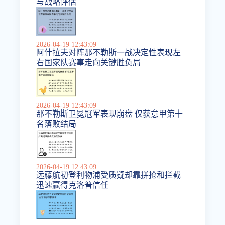
与战略评估
2026-04-19 12:43:09
阿什拉夫对阵那不勒斯一战决定性表现左
右国家队赛事走向关键胜负局
2026-04-19 12:43:09
那不勒斯卫冕冠军表现崩盘 仅获意甲第十
名落败结局
2026-04-19 12:43:09
远藤航初登利物浦受质疑却靠拼抢和拦截
迅速赢得克洛普信任