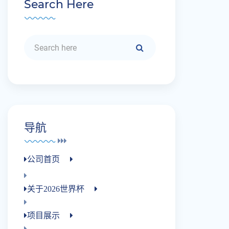
Search Here
导航
公司首页
关于2026世界杯
项目展示