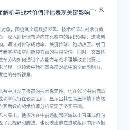
一、技
面解析与战术价值评估表现关键影响
究对象，围绕其全场数据表现、技术细节与战术价值
面，深入剖析德布劳内在比赛中的组织调度、进攻创
响。通过对传球成功率、关键传球、跑动热区、射门
节奏掌控和空间撕裂方面的独特价值。同时，文章还
德布劳内如何通过个人能力与战术理解改变比赛走
求呈现一位顶级中场在高强度对抗中的全面影响力，
发性的分析视角。
比赛中展现了极高的技术稳定性。他在90分钟内完成
成功率保持在较高区间，显示出其在高压环境下依然
为其后续的战术价值分析奠定了坚实基础。
尤为突出。他多次在中前场肋部区域送出直塞或斜向
现了其视野和脚法，也反映出他在进攻组织中所承担