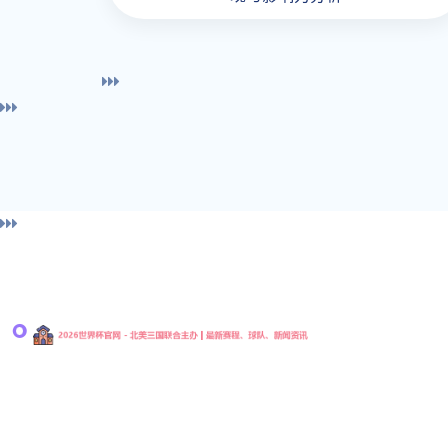
导
2026年国际足联世界杯官方中文网站是由国际足球
联合会主办的全球顶级足球赛事，每四年举办一