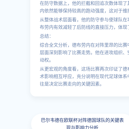
在防守数据上，他的拦截和回追次数体现了
内依然能够保持较高的跑动强度，这对于维
从整体战术层面看，他的防守参与使球队在
布劳内有效减轻了后防线的直接压力，体现了
总结：
综合全文分析，德布劳内在对阵里昂的比赛
层面深刻影响了比赛走势。他在进攻组织、
动权。
从更宏观的角度看，这场比赛再次印证了德
术影响相互呼应，充分说明在现代足球体系
往是决定比赛走向的关键因素。
巴尔韦德在欧联杯对阵德国球队的关键表
现与影响力分析