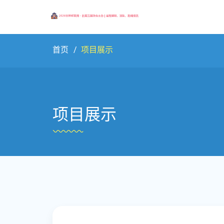
首页
项目展示
项目展示