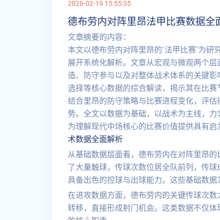
2026-02-19 15:55:35
德布劳内对阵里昂法甲比赛数据全
文章摘要的内容：
本文以德布劳内对阵里昂的“法甲比赛”为研
展开系统化解析。文章从宏观与微观两个层
造、防守参与以及对整体战术体系的关键影
选择等核心数据的综合解读，揭示其在比赛
结合里昂的防守策略与比赛进程变化，评估
势。全文以数据为基础，以战术为主线，力
为理解现代中场核心的比赛价值提供具有启
术数据全面解析
从基础数据层面看，德布劳内在对阵里昂的
了大量触球，传球次数位居全队前列，传球
具备出色的控球与出球能力。这些基础数据
在进攻数据方面，德布劳内的关键传球次数
转移，直接形成射门机会。这类数据不仅体