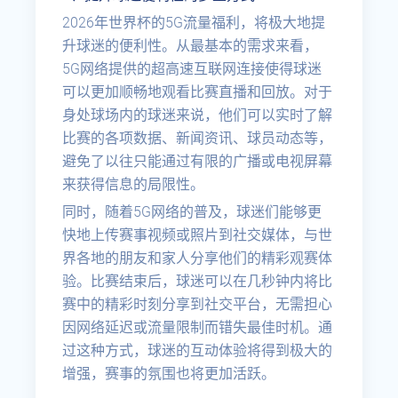
2026年世界杯的5G流量福利，将极大地提
升球迷的便利性。从最基本的需求来看，
5G网络提供的超高速互联网连接使得球迷
可以更加顺畅地观看比赛直播和回放。对于
身处球场内的球迷来说，他们可以实时了解
比赛的各项数据、新闻资讯、球员动态等，
避免了以往只能通过有限的广播或电视屏幕
来获得信息的局限性。
同时，随着5G网络的普及，球迷们能够更
快地上传赛事视频或照片到社交媒体，与世
界各地的朋友和家人分享他们的精彩观赛体
验。比赛结束后，球迷可以在几秒钟内将比
赛中的精彩时刻分享到社交平台，无需担心
因网络延迟或流量限制而错失最佳时机。通
过这种方式，球迷的互动体验将得到极大的
增强，赛事的氛围也将更加活跃。