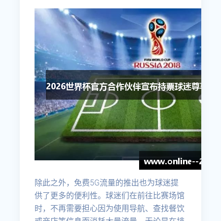
除此之外，免费5G流量的推出也为球迷提
供了更多的便利性。球迷们在前往比赛场馆
时，不再需要担心因为使用导航、查找餐饮