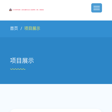
首页
项目展示
项目展示