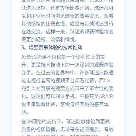
或商店等信息而消耗大量流量。无论是在排
队进入场馆，还是等待比赛开始，球迷都可
以利用空闲时间浏览最新的赛事资讯，观看
其他场馆的比赛直播，或是与其他球迷进行
在线交流。这样一来，球迷的观赛体验将变
得更加轻松、流畅和愉悦。
3、增强赛事体验的技术推动
免费5G流量不仅仅是一个便利性上的提
升，更是技术推动下的一次深刻的观赛体验
变革。在过去的世界杯中，许多球迷只能通
过电视或者网络视频平台观看比赛，而5G
的引入为赛事的观赏方式带来了革命性的变
化。球迷们可以通过手机、平板甚至AR/VR
设备来观看比赛，享受身临其境的感官体
验。
在5G网络的支持下，球迷能够体验到更高
质量的视频直播，无论是在视频画质、音效