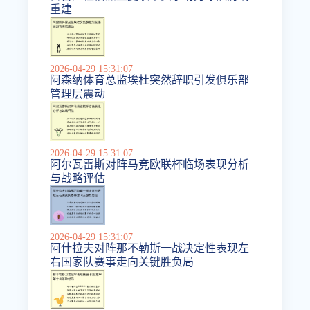
重建
2026-04-29 15:31:07
阿森纳体育总监埃杜突然辞职引发俱乐部
管理层震动
2026-04-29 15:31:07
阿尔瓦雷斯对阵马竞欧联杯临场表现分析
与战略评估
2026-04-29 15:31:07
阿什拉夫对阵那不勒斯一战决定性表现左
右国家队赛事走向关键胜负局