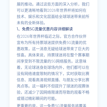
展的推动。通过这些方面的深入分析，我们
可以更清晰地看到2026年世界杯将如何在
技术、娱乐和文化层面给全球球迷带来前所
未有的全新体验。
1、免费5G流量优惠内容详细解读
在2026年世界杯临近之际，官方合作伙伴
宣布为所有持票球迷提供免费5G流量的优
惠政策，这一消息无疑给球迷带来了巨大的
惊喜。具体来说，持票球迷将在整个赛事期
间享受到不限流量的5G网络服务。这意味
着，无论球迷身处球场内外，他们都可以在
没有网络速度限制的情况下，实时获取比赛
信息、观看高清视频直播、与朋友分享比赛
亮点等。这一福利不但提升了球迷的观赛体
验，还减少了因网络限速而导致的观看不畅
或错过精彩瞬间的可能。
更重要的是，这一免费5G流量服务将覆盖