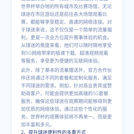
世界杯举办地的所有城市及比赛场馆，无论
球迷在市区游玩还是前往各大场馆观看比
赛，都能够享受稳定、高速的网络连接。对
于球迷来说，这不仅仅是一个简单的流量福
利，更是一次全方位提升赛事体验的机会。
从球迷的角度来看，他们可以随时随地享受
到5G网络带来的极速下载、超清视频观看
等服务，享受更为便捷的互联网体验。
此外，除了基本的流量赠送外，官方合作伙
伴还将通过不同的套餐和定制化服务，满足
不同球迷的需求。例如，针对商业贵宾或赞
助商客户，可能会提供更加高端的5G套餐
服务，确保这些球迷在观赛期间能够得到更
加优质的网络体验。通过这些个性化的服
务，世界杯的观赛体验将不再单一，而是更
加丰富和多元。
2、提升球迷便利性的多重方式