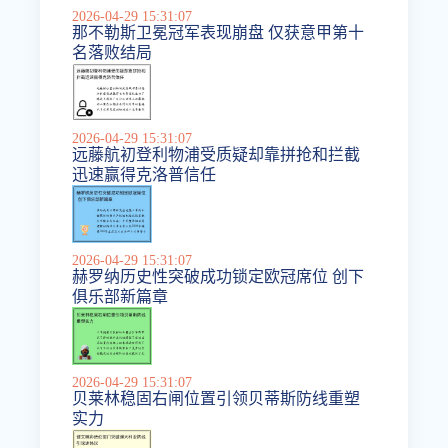
2026-04-29 15:31:07
那不勒斯卫冕冠军表现崩盘 仅获意甲第十
名落败结局
2026-04-29 15:31:07
远藤航初登利物浦受质疑却靠拼抢和拦截
迅速赢得克洛普信任
2026-04-29 15:31:07
赫罗纳历史性突破成功锁定欧冠席位 创下
俱乐部新篇章
2026-04-29 15:31:07
贝莱林稳固右闸位置引领贝蒂斯防线重塑
实力