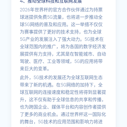
4、推动全球科技和互联网发展
2026年世界杯的官方合作伙伴通过为持票
球迷提供免费5G流量，也将进一步推动全
球5G网络的普及和应用。这一举措不仅仅
为赛事提供了更好的技术支持，也为全球
5G产业的发展注入了强大动力。5G技术在
全球范围内的推广，将为各国的数字经济发
展提供有力支持，尤其是在智能城市、自动
驾驶、医疗、工业等领域，5G的应用将带
来巨大的变革。
此外，5G技术的发展还为全球互联网生态
带来了新的机遇。在5G网络的加持下，全
球互联网的连接速度和稳定性将得到显著提
升，这不仅有助于全球信息的共享和传播，
也为跨国企业、媒体平台和内容创作者提供
了更多的商业机会。通过世界杯这一国际化
的舞台，5G技术的应用范围和影响力将进