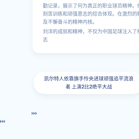
勤记录，展示了何为真正的职业球员精神。
刻苦训练和顽强意志的综合体现。在激烈的
及不懈奋斗的精神内核。
刘洋的成就和精神，不仅为中国足球注入了
志
凯尔特人依靠旗手怜央进球顽强追平流浪
者 上演2比2绝平大战