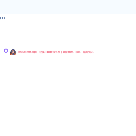
导
2026年国际足联世界杯官方中文网站是由国际足球
联合会主办的全球顶级足球赛事，每四年举办一
届。作为世界范围内最具影响力的体育盛会，世界
杯汇聚各国顶尖国家队，通过激烈角逐争夺象征足
球最高荣誉的大力神杯。这项赛事不仅是体育竞技
的巅峰舞台，更是促进全球文化交流与民族团结的
重要平台。