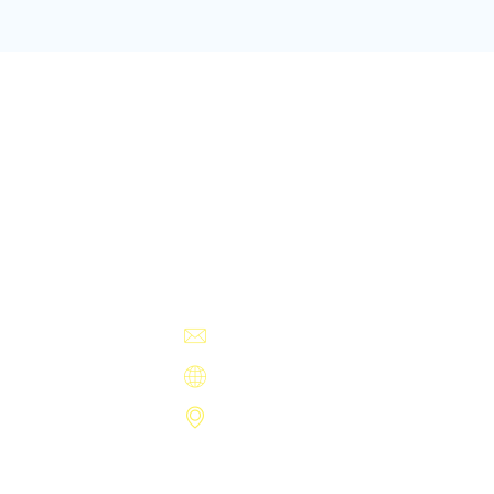
航
Contact Us
+13594780151
公司首页
关于2026世界杯
discouraging@icloud.com
项目展示
企业文化
https://online--2026shijiebei.com
服务类型
联系世界杯官网
武夷山市仪袜星海290号