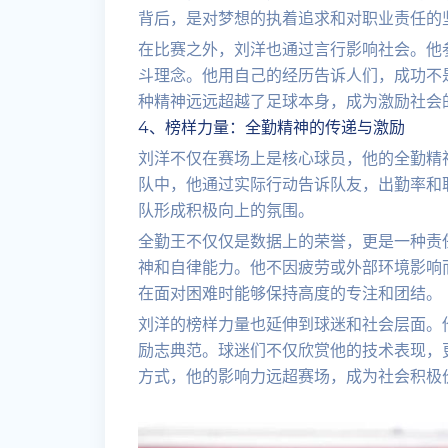
背后，是对梦想的执着追求和对职业责任的
在比赛之外，刘洋也通过言行影响社会。他
斗理念。他用自己的经历告诉人们，成功不
种精神远远超越了足球本身，成为激励社会
4、榜样力量：全勤精神的传递与激励
刘洋不仅在赛场上是核心球员，他的全勤精
队中，他通过实际行动告诉队友，出勤率和
队形成积极向上的氛围。
全勤王不仅仅是数据上的荣誉，更是一种责
神和自律能力。他不因疲劳或外部环境影响
在面对困难时能够保持高度的专注和团结。
刘洋的榜样力量也延伸到球迷和社会层面。
励志典范。球迷们不仅欣赏他的技术表现，
方式，他的影响力远超赛场，成为社会积极