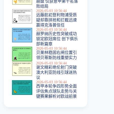
崩盘 仅获意甲第十名落
败结局
2026-05-03 10:56:44
远藤航初登利物浦受质
疑却靠拼抢和拦截迅速
赢得克洛普信任
2026-05-03 10:56:44
赫罗纳历史性突破成功
锁定欧冠席位 创下俱乐
部新篇章
2026-05-03 10:56:44
贝莱林稳固右闸位置引
领贝蒂斯防线重塑实力
2026-05-03 10:56:44
谢文精彩绝伦射门突破
澳大利亚防线引球迷热
议
2026-05-03 10:56:44
西甲本轮争四形势全面
评估焦点球队走势与关
键赛果解析对欧战前景