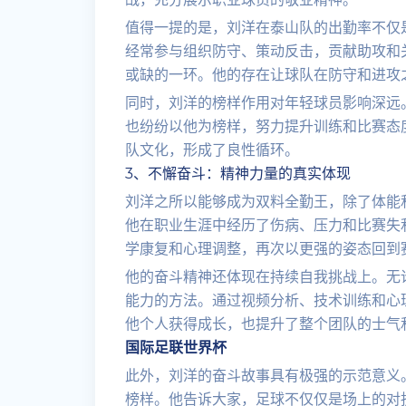
值得一提的是，刘洋在泰山队的出勤率不仅
经常参与组织防守、策动反击，贡献助攻和
或缺的一环。他的存在让球队在防守和进攻
同时，刘洋的榜样作用对年轻球员影响深远
也纷纷以他为榜样，努力提升训练和比赛态
队文化，形成了良性循环。
3、不懈奋斗：精神力量的真实体现
刘洋之所以能够成为双料全勤王，除了体能
他在职业生涯中经历了伤病、压力和比赛失
学康复和心理调整，再次以更强的姿态回到
他的奋斗精神还体现在持续自我挑战上。无
能力的方法。通过视频分析、技术训练和心
他个人获得成长，也提升了整个团队的士气
国际足联世界杯
此外，刘洋的奋斗故事具有极强的示范意义
榜样。他告诉大家，足球不仅仅是场上的对