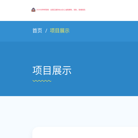
首页
项目展示
项目展示