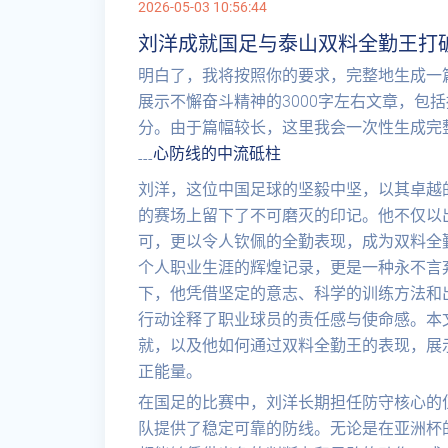
2026-05-03 10:56:44
刘洋成就国足与泰山双料全勤王打
明白了，我将按照你的要求，完整地生成一
展示不懈奋斗精神的3000字左右文章，包
分。由于篇幅较长，这里我会一次性生成完
心防线的中流砥柱
---
刘洋，这位中国足球的坚毅中坚，以其卓越
的赛场上留下了不可磨灭的印记。他不仅以
可，更以令人钦佩的全勤表现，成为双料全
个人职业生涯的辉煌记录，更是一种永不言
下，他凭借坚定的意志、科学的训练方法和
行动诠释了职业球员的责任感与使命感。本
就，以及他如何通过双料全勤王的表现，展
正能量。
在国足的比赛中，刘洋长期担任防守核心的
队提供了稳定可靠的防线。无论是在亚洲杯