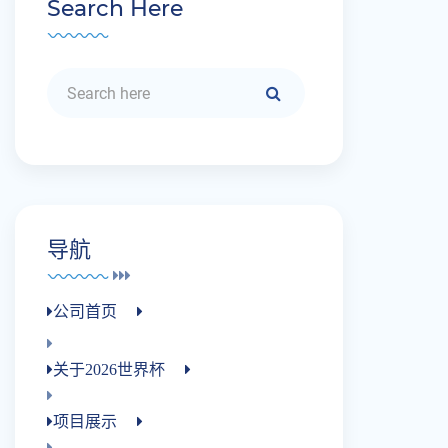
Search Here
导航
公司首页
关于2026世界杯
项目展示