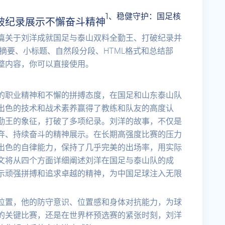
1、稳健守护：国足核
破纪录展示不懈奋斗精神
篇关于刘洋成就国足与泰山双料全勤王、打破纪录并
括摘要、小标题、自然段分段、HTML格式和总结部
整内容，你可以直接使用。
的职业精神和不懈的拼搏态度，在国足和山东泰山队
出色的技术和战术素养赢得了教练和队友的高度认
勤王的象征，打破了多项纪录。刘洋的故事，不仅是
弃、持续奋斗的精神展示。在长期高强度比赛的压力
出色的自律能力，保持了几乎完美的出场率，用实际
文将从四个方面详细阐述刘洋在国足与泰山队的成
示顽强拼搏和追求卓越的精神，为中国足球注入无限
位置，他的防守意识、位置感和身体对抗能力，为球
的关键比赛，还是在世界杯预选赛的紧张时刻，刘洋