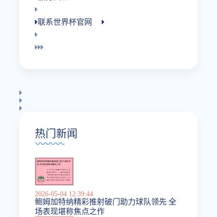
联系世界杯官网
热门新闻
2026-05-04 12:39:44
鲍姆加特纳精彩推射破门助力球队领先 全
场表现堪称焦点之作