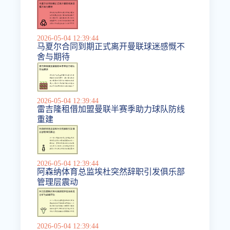
2026-05-04 12:39:44
马夏尔合同到期正式离开曼联球迷感慨不
舍与期待
2026-05-04 12:39:44
雷吉隆租借加盟曼联半赛季助力球队防线
重建
2026-05-04 12:39:44
阿森纳体育总监埃杜突然辞职引发俱乐部
管理层震动
2026-05-04 12:39:44