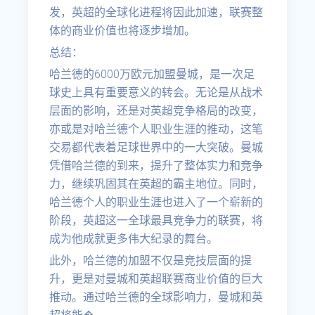
发，英超的全球化进程将因此加速，联赛整
体的商业价值也将逐步增加。
总结：
哈兰德的6000万欧元加盟曼城，是一次足
球史上具有重要意义的转会。无论是从战术
层面的影响，还是对英超竞争格局的改变，
亦或是对哈兰德个人职业生涯的推动，这笔
交易都代表着足球世界中的一大突破。曼城
凭借哈兰德的到来，提升了整体实力和竞争
力，继续巩固其在英超的霸主地位。同时，
哈兰德个人的职业生涯也进入了一个崭新的
阶段，英超这一全球最具竞争力的联赛，将
成为他成就更多伟大纪录的舞台。
此外，哈兰德的加盟不仅是竞技层面的提
升，更是对曼城和英超联赛商业价值的巨大
推动。通过哈兰德的全球影响力，曼城和英