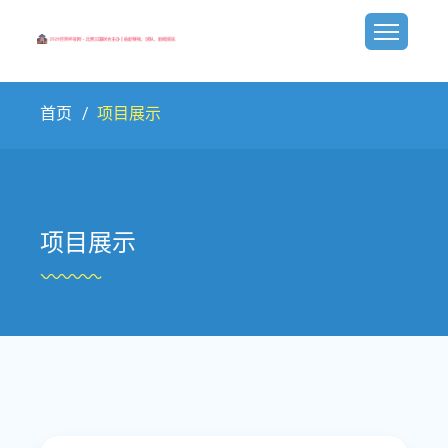
首页
项目展示
项目展示