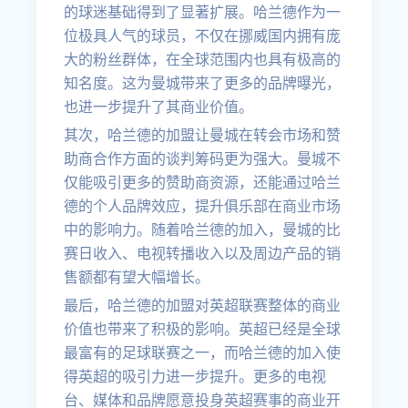
的球迷基础得到了显著扩展。哈兰德作为一
位极具人气的球员，不仅在挪威国内拥有庞
大的粉丝群体，在全球范围内也具有极高的
知名度。这为曼城带来了更多的品牌曝光，
也进一步提升了其商业价值。
其次，哈兰德的加盟让曼城在转会市场和赞
助商合作方面的谈判筹码更为强大。曼城不
仅能吸引更多的赞助商资源，还能通过哈兰
德的个人品牌效应，提升俱乐部在商业市场
中的影响力。随着哈兰德的加入，曼城的比
赛日收入、电视转播收入以及周边产品的销
售额都有望大幅增长。
最后，哈兰德的加盟对英超联赛整体的商业
价值也带来了积极的影响。英超已经是全球
最富有的足球联赛之一，而哈兰德的加入使
得英超的吸引力进一步提升。更多的电视
台、媒体和品牌愿意投身英超赛事的商业开