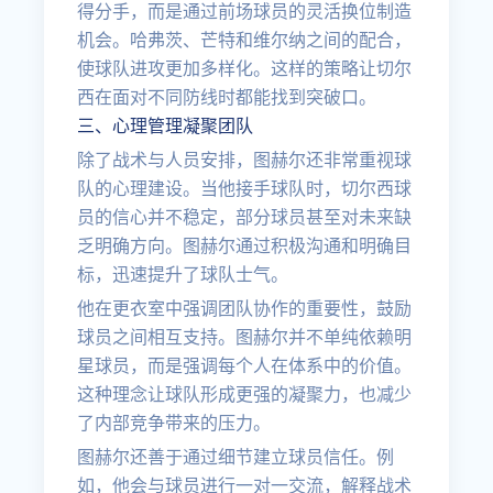
得分手，而是通过前场球员的灵活换位制造
机会。哈弗茨、芒特和维尔纳之间的配合，
使球队进攻更加多样化。这样的策略让切尔
西在面对不同防线时都能找到突破口。
三、心理管理凝聚团队
除了战术与人员安排，图赫尔还非常重视球
队的心理建设。当他接手球队时，切尔西球
员的信心并不稳定，部分球员甚至对未来缺
乏明确方向。图赫尔通过积极沟通和明确目
标，迅速提升了球队士气。
他在更衣室中强调团队协作的重要性，鼓励
球员之间相互支持。图赫尔并不单纯依赖明
星球员，而是强调每个人在体系中的价值。
这种理念让球队形成更强的凝聚力，也减少
了内部竞争带来的压力。
图赫尔还善于通过细节建立球员信任。例
如，他会与球员进行一对一交流，解释战术