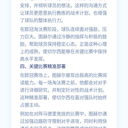
安排，并倾听球员的想法。这样的沟通方式
让球员更愿意执行教练的战术计划，也增强
了球队的整体执行力。
在欧冠淘汰赛阶段，球队连续面对强敌，压
力巨大。图赫尔通过冷静的指挥与积极的鼓
励，帮助球员保持稳定心态。正是这种心理
上的成熟，使切尔西能够在关键比赛中保持
高水平发挥。
四、关键比赛精准部署
在欧冠赛场上，图赫尔展现出极高的比赛阅
读能力。每一场淘汰赛之前，他都会对对手
进行详细研究，并制定针对性的战术计划。
这种精准部署，使切尔西在面对强队时始终
占据主动。
例如在对阵马德里竞技的比赛中，图赫尔通
过加强边路防守限制对手进攻，同时利用快