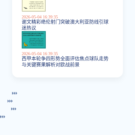
2026-05-04 16:39:35
谢文精彩绝伦射门突破澳大利亚防线引球
迷热议
2026-05-04 16:39:35
西甲本轮争四形势全面评估焦点球队走势
与关键赛果解析对欧战前景