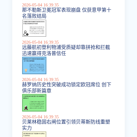
2026-05-04 16:39:35
那不勒斯卫冕冠军表现崩盘 仅获意甲第十
名落败结局
2026-05-04 16:39:35
远藤航初登利物浦受质疑却靠拼抢和拦截
迅速赢得克洛普信任
2026-05-04 16:39:35
赫罗纳历史性突破成功锁定欧冠席位 创下
俱乐部新篇章
2026-05-04 16:39:35
贝莱林稳固右闸位置引领贝蒂斯防线重塑
实力