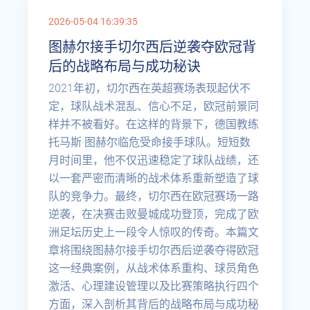
2026-05-04 16:39:35
图赫尔接手切尔西后逆袭夺欧冠背
后的战略布局与成功秘诀
2021年初，切尔西在英超赛场表现起伏不
定，球队战术混乱、信心不足，欧冠前景同
样并不被看好。在这样的背景下，德国教练
托马斯·图赫尔临危受命接手球队。短短数
月时间里，他不仅迅速稳定了球队战绩，还
以一套严密而清晰的战术体系重新塑造了球
队的竞争力。最终，切尔西在欧冠赛场一路
逆袭，在决赛击败曼城成功登顶，完成了欧
洲足坛历史上一段令人惊叹的传奇。本篇文
章将围绕图赫尔接手切尔西后逆袭夺得欧冠
这一经典案例，从战术体系重构、球员角色
激活、心理建设管理以及比赛策略执行四个
方面，深入剖析其背后的战略布局与成功秘