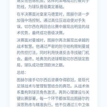
速反击创造机会。这样的策略成功打破对手
防线，为球队晋级奠定基础。
在半决赛面对皇家马德里时，图赫尔进一步
加强中场控制，通过高位压迫迫使对手失
误。切尔西在两回合比赛中展现出明显的战
术优势，最终成功晋级决赛。
决赛面对曼城时，图赫尔再次展现出卓越的
战术智慧。他通过严密的防守结构限制曼城
的传控打法，同时利用快速反击寻找破门机
会。最终，哈弗茨的进球帮助切尔西锁定胜
局，球队成功登顶欧洲之巅。
总结：
图赫尔接手切尔西后逆袭夺得欧冠，是现代
足球战术与管理智慧结合的典范。从战术体
系重构到球员角色激活，再到心理建设与关
键比赛部署，每一个环节都体现出图赫尔的
深思熟虑与精准执行。他不仅通过三中卫体