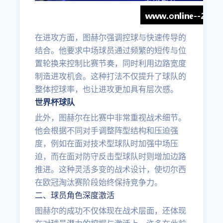
在进攻方面，图赫尔强调控球与快速传导的
结合。他要求中场球员通过频繁的短传与位
置轮换来控制比赛节奏，同时利用边路宽度
制造进攻机会。这种打法不仅提升了球队的
整体控球率，也让进攻更加具有层次感。
世界杯球队
此外，图赫尔在比赛中非常重视战术细节。
他会根据不同对手调整阵型结构和压迫强
度，例如在面对技术型球队时加强中场压
迫，而在面对防守反击型球队时则增加边路
推进。这种灵活多变的战术设计，使切尔西
在欧冠淘汰赛阶段始终保持竞争力。
二、球员角色深度激活
图赫尔的成功不仅体现在战术层面，还体现