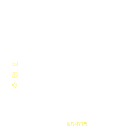
联系世界杯官网
Contact Us
+13594780151
discouraging@icloud.com
https://online--2026shijiebei.com
武夷山市仪袜星海290号
Copyright ©
世界杯门票
.