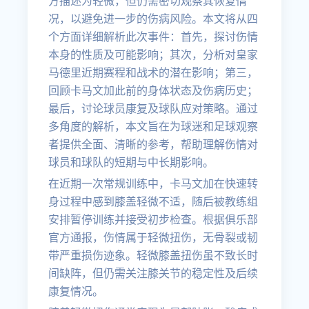
方描述为轻微，但仍需密切观察其恢复情
况，以避免进一步的伤病风险。本文将从四
个方面详细解析此次事件：首先，探讨伤情
本身的性质及可能影响；其次，分析对皇家
马德里近期赛程和战术的潜在影响；第三，
回顾卡马文加此前的身体状态及伤病历史；
最后，讨论球员康复及球队应对策略。通过
多角度的解析，本文旨在为球迷和足球观察
者提供全面、清晰的参考，帮助理解伤情对
球员和球队的短期与中长期影响。
在近期一次常规训练中，卡马文加在快速转
身过程中感到膝盖轻微不适，随后被教练组
安排暂停训练并接受初步检查。根据俱乐部
官方通报，伤情属于轻微扭伤，无骨裂或韧
带严重损伤迹象。轻微膝盖扭伤虽不致长时
间缺阵，但仍需关注膝关节的稳定性及后续
康复情况。