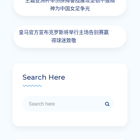
王霜亚洲杯带伤拼搏奋战展现坚韧不拔精
神为中国女足争光
皇马官方宣布克罗斯将举行主场告别赛赢
得球迷致敬
Search Here