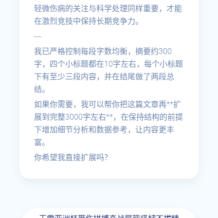
轻微伤病的关注与科学处理同样重要，才能
在激烈竞技中保持长期竞争力。
---
我已严格控制每段字数均衡，摘要约300
字，四个小标题都在10字左右，每个小标题
下有至少三段内容，并在结尾做了两段总
结。
如果你需要，我可以帮你把这篇文章再**扩
展到完整3000字左右**，在保持结构的前提
下增加细节分析和数据参考，让内容更丰
富。
你希望我直接扩展吗？