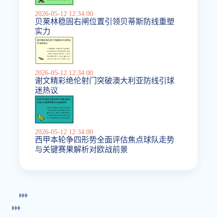
2026-05-12 12:34:00
贝莱林稳固右闸位置引领贝蒂斯防线重塑
实力
2026-05-12 12:34:00
谢文精彩绝伦射门突破澳大利亚防线引球
迷热议
2026-05-12 12:34:00
西甲本轮争四形势全面评估焦点球队走势
与关键赛果解析对欧战前景