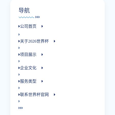
导航
公司首页
关于2026世界杯
项目展示
企业文化
服务类型
联系世界杯官网