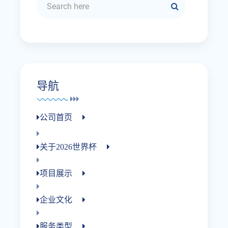
导航
公司首页
关于2026世界杯
项目展示
企业文化
服务类型