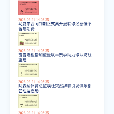
2026-02-21 14:03:35
马夏尔合同到期正式离开曼联球迷感慨不
舍与期待
2026-02-21 14:03:35
雷吉隆租借加盟曼联半赛季助力球队防线
重建
2026-02-21 14:03:35
阿森纳体育总监埃杜突然辞职引发俱乐部
管理层震动
2026-02-21 14:03:35