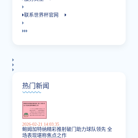
联系世界杯官网
热门新闻
2026-02-21 14:03:35
鲍姆加特纳精彩推射破门助力球队领先 全
场表现堪称焦点之作