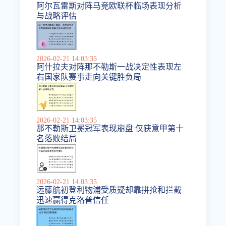
阿尔瓦雷斯对阵马竞欧联杯临场表现分析
与战略评估
2026-02-21 14:03:35
阿什拉夫对阵那不勒斯一战决定性表现左
右国家队赛事走向关键胜负局
2026-02-21 14:03:35
那不勒斯卫冕冠军表现崩盘 仅获意甲第十
名落败结局
2026-02-21 14:03:35
远藤航初登利物浦受质疑却靠拼抢和拦截
迅速赢得克洛普信任