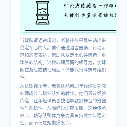
当球队遭遇逆境时，老将往往是最先站出来
稳定军心的人。他们通过语言鼓励、行动示
范和态度表达，帮助队友走出低谷情绪，重
建信心结构。这种心理层面的领导力，使球
队在落后或被动局面下仍能保持斗志与组织
性。
从长期视角看，老将还能帮助年轻球员完成
心理成长与职业认知的转化。他们通过经验
传递，让年轻球员更快理解欧冠舞台的残酷
性与系统性，从而缩短适应周期。这种传承
效应，使球队整体竞争力具备持续性与稳定
性，而不仅是短期爆发力。