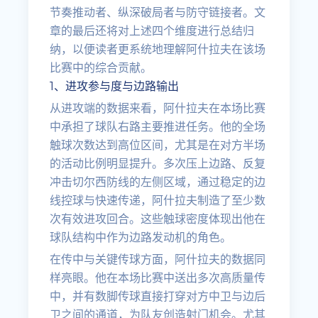
节奏推动者、纵深破局者与防守链接者。文
章的最后还将对上述四个维度进行总结归
纳，以便读者更系统地理解阿什拉夫在该场
比赛中的综合贡献。
1、进攻参与度与边路输出
从进攻端的数据来看，阿什拉夫在本场比赛
中承担了球队右路主要推进任务。他的全场
触球次数达到高位区间，尤其是在对方半场
的活动比例明显提升。多次压上边路、反复
冲击切尔西防线的左侧区域，通过稳定的边
线控球与快速传递，阿什拉夫制造了至少数
次有效进攻回合。这些触球密度体现出他在
球队结构中作为边路发动机的角色。
在传中与关键传球方面，阿什拉夫的数据同
样亮眼。他在本场比赛中送出多次高质量传
中，并有数脚传球直接打穿对方中卫与边后
卫之间的通道，为队友创造射门机会。尤其