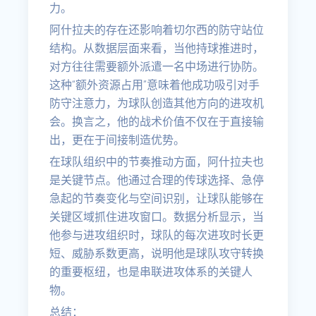
力。
阿什拉夫的存在还影响着切尔西的防守站位
结构。从数据层面来看，当他持球推进时，
对方往往需要额外派遣一名中场进行协防。
这种“额外资源占用”意味着他成功吸引对手
防守注意力，为球队创造其他方向的进攻机
会。换言之，他的战术价值不仅在于直接输
出，更在于间接制造优势。
在球队组织中的节奏推动方面，阿什拉夫也
是关键节点。他通过合理的传球选择、急停
急起的节奏变化与空间识别，让球队能够在
关键区域抓住进攻窗口。数据分析显示，当
他参与进攻组织时，球队的每次进攻时长更
短、威胁系数更高，说明他是球队攻守转换
的重要枢纽，也是串联进攻体系的关键人
物。
总结：