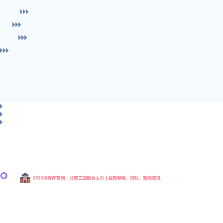
2026年国际足联世界杯官方中文网站是由国际足球