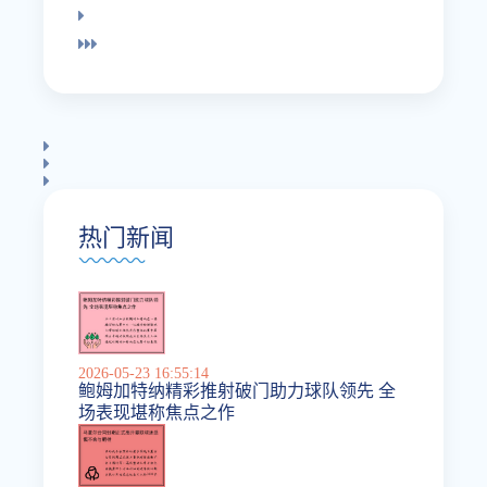
热门新闻
2026-05-23 16:55:14
鲍姆加特纳精彩推射破门助力球队领先 全
场表现堪称焦点之作