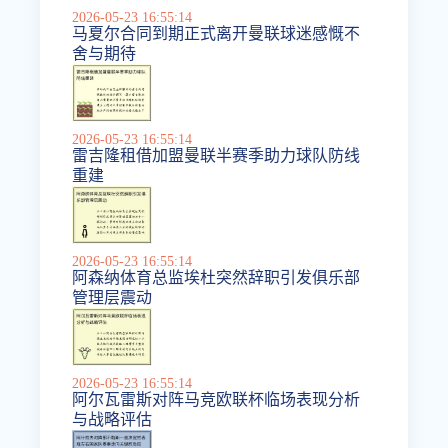
2026-05-23 16:55:14
马夏尔合同到期正式离开曼联球迷感慨不
舍与期待
2026-05-23 16:55:14
雷吉隆租借加盟曼联半赛季助力球队防线
重建
2026-05-23 16:55:14
阿森纳体育总监埃杜突然辞职引发俱乐部
管理层震动
2026-05-23 16:55:14
阿尔瓦雷斯对阵马竞欧联杯临场表现分析
与战略评估