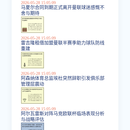
2026-05-28 15:05:09
马夏尔合同到期正式离开曼联球迷感慨不
舍与期待
2026-05-28 15:05:09
雷吉隆租借加盟曼联半赛季助力球队防线
重建
2026-05-28 15:05:09
阿森纳体育总监埃杜突然辞职引发俱乐部
管理层震动
2026-05-28 15:05:09
阿尔瓦雷斯对阵马竞欧联杯临场表现分析
与战略评估