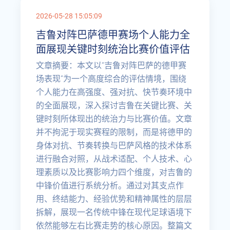
2026-05-28 15:05:09
吉鲁对阵巴萨德甲赛场个人能力全
面展现关键时刻统治比赛价值评估
文章摘要：本文以“吉鲁对阵巴萨的德甲赛
场表现”为一个高度综合的评估情境，围绕
个人能力在高强度、强对抗、快节奏环境中
的全面展现，深入探讨吉鲁在关键比赛、关
键时刻所体现出的统治力与比赛价值。文章
并不拘泥于现实赛程的限制，而是将德甲的
身体对抗、节奏转换与巴萨风格的技术体系
进行融合对照，从战术适配、个人技术、心
理素质以及比赛影响力四个维度，对吉鲁的
中锋价值进行系统分析。通过对其支点作
用、终结能力、经验优势和精神属性的层层
拆解，展现一名传统中锋在现代足球语境下
依然能够左右比赛走势的核心原因。整篇文