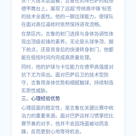
从个人技术层面看，吉鲁在对阵巴萨的假想
德甲舞台上，展现了远超“传统高中锋”标签
的技术全面性。他的一脚出球能力，使球队
在面对高位逼抢时依然保持进攻流畅。
在禁区内，吉鲁的射门选择与身体协调性体
现出顶级前锋的素养。无论是头球争顶、脚
下抢点，还是背身后的快速转身射门，他都
能在极短时间内完成高质量处理。
同时，他的护球与卡位能力在德甲高强度对
抗下尤为突出。面对巴萨后卫的技术型防
守，吉鲁用身体优势和细腻触球，持续制造
实质性威胁。
三、心理经验优势
心理层面的稳定性，是吉鲁在关键比赛中统
治力的重要来源。面对巴萨这样习惯掌控比
赛节奏的对手，他并不会因场面被动而急
躁，反而更耐心地等待机会。