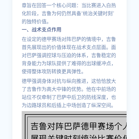
章旨在回答一个核心问题：当比赛进入白热
化阶段，吉鲁为何仍然具备“统治关键时刻”
的独特价值。
一、战术支点作用
在设定的德甲赛场对阵巴萨的情境中，吉鲁
首先展现出的价值体现在战术支点层面。面
对巴萨强调控球与压迫的体系，吉鲁稳定的
背身能力为球队提供了难得的出球缓冲点，
使得整体攻防转换更具弹性。
德甲强调身体对抗与纵向推进，这恰恰放大
了吉鲁作为高大中锋的优势。他在中前场的
站位不仅牵制了巴萨中后卫的防线深度，也
为边路球员和后插上中场创造了纵深空间。