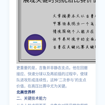
更重要的是，吉鲁并非静态支点。他在回撤
接应、快速分球以及再前插的过程中，使球
队进攻形成连续性，这种“二次参与”的支点
价值，在高压比赛中尤为关键。
北美世界杯
二、关键技术能力