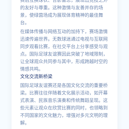
赛后互换球衣、合影留念，展现出竞技之外
的友好与尊重。这种激情与友善并存的场
景，使绿茵场成为展现体育精神的最佳舞
台。
在媒体传播与网络互动的加持下，赛场激情
迅速传遍世界。无数球迷通过电视与互联网
同步观看比赛，在社交平台上分享感受与观
点。国际足球友谊赛因此突破了地域限制，
让全球观众共同参与其中，形成跨越时空的
情感共鸣。
文化交流新桥梁
国际足球友谊赛还是各国文化交流的重要桥
梁。比赛往往伴随着文化展示活动，如开幕
式表演、民族音乐演奏和传统舞蹈呈现。这
些元素让观众在欣赏比赛的同时，也领略到
不同国家的文化魅力，增强对多元文明的理
解。