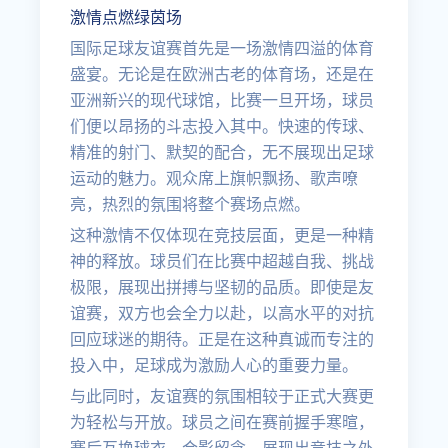
激情点燃绿茵场
国际足球友谊赛首先是一场激情四溢的体育
盛宴。无论是在欧洲古老的体育场，还是在
亚洲新兴的现代球馆，比赛一旦开场，球员
们便以昂扬的斗志投入其中。快速的传球、
精准的射门、默契的配合，无不展现出足球
运动的魅力。观众席上旗帜飘扬、歌声嘹
亮，热烈的氛围将整个赛场点燃。
这种激情不仅体现在竞技层面，更是一种精
神的释放。球员们在比赛中超越自我、挑战
极限，展现出拼搏与坚韧的品质。即使是友
谊赛，双方也会全力以赴，以高水平的对抗
回应球迷的期待。正是在这种真诚而专注的
投入中，足球成为激励人心的重要力量。
与此同时，友谊赛的氛围相较于正式大赛更
为轻松与开放。球员之间在赛前握手寒暄，