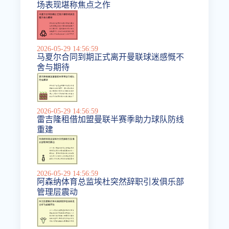
场表现堪称焦点之作
2026-05-29 14:56:59
马夏尔合同到期正式离开曼联球迷感慨不
舍与期待
2026-05-29 14:56:59
雷吉隆租借加盟曼联半赛季助力球队防线
重建
2026-05-29 14:56:59
阿森纳体育总监埃杜突然辞职引发俱乐部
管理层震动