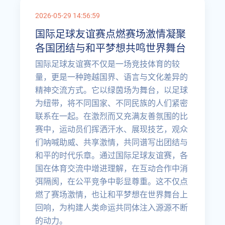
2026-05-29 14:56:59
国际足球友谊赛点燃赛场激情凝聚
各国团结与和平梦想共鸣世界舞台
国际足球友谊赛不仅是一场竞技体育的较
量，更是一种跨越国界、语言与文化差异的
精神交流方式。它以绿茵场为舞台，以足球
为纽带，将不同国家、不同民族的人们紧密
联系在一起。在激烈而又充满友善氛围的比
赛中，运动员们挥洒汗水、展现技艺，观众
们呐喊助威、共享激情，共同谱写出团结与
和平的时代乐章。通过国际足球友谊赛，各
国在体育交流中增进理解，在互动合作中消
弭隔阂，在公平竞争中彰显尊重。这不仅点
燃了赛场激情，也让和平梦想在世界舞台上
回响，为构建人类命运共同体注入源源不断
的动力。