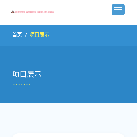
首页
项目展示
项目展示