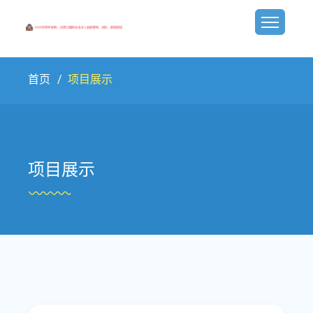
首页
项目展示
项目展示