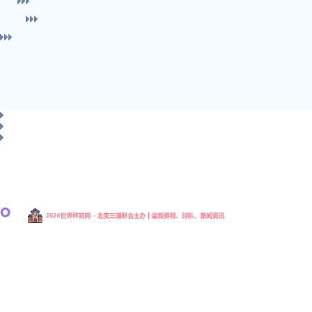
2026年国际足联世界杯官方中文网站是由国际足球
联合会主办的全球顶级足球赛事，每四年举办一
届。作为世界范围内最具影响力的体育盛会，世界