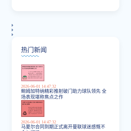
热门新闻
2026-06-01 14:47:32
鲍姆加特纳精彩推射破门助力球队领先 全
场表现堪称焦点之作
2026-06-01 14:47:32
马夏尔合同到期正式离开曼联球迷感慨不