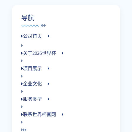
导航
公司首页
关于2026世界杯
项目展示
企业文化
服务类型
联系世界杯官网