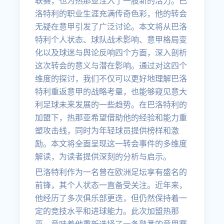
联赛，也为热那亚注入了一股新的活力。巴
洛特利的职业生涯充满传奇色彩，他的转会
无疑在意甲引发了广泛讨论。本文将从巴洛
特利个人状态、球队战术影响、意甲格局变
化以及球迷与舆论反响四个方面，深入剖析
这次转会的意义与潜在影响。通过对这四个
维度的探讨，我们不仅可以更好地理解巴洛
特利重返意甲的战略考量，也能够窥见意大
利足球未来发展的一些趋势。在巴洛特利的
加盟下，热那亚希望借助他的经验和能力重
塑攻击线，同时为年轻球员提供榜样和激
励。本文将全面呈现这一转会事件的多维度
解读，为读者提供深刻的分析与启示。
巴洛特利作为一名曾在欧洲足坛享有盛名的
前锋，其个人状态一直备受关注。近年来，
他经历了多次俱乐部更迭，但仍然保持着一
定的竞技水平和进球能力。此次加盟热那