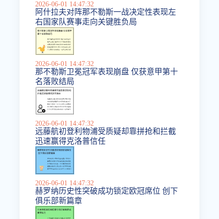
2026-06-01 14:47:32
阿什拉夫对阵那不勒斯一战决定性表现左
右国家队赛事走向关键胜负局
2026-06-01 14:47:32
那不勒斯卫冕冠军表现崩盘 仅获意甲第十
名落败结局
2026-06-01 14:47:32
远藤航初登利物浦受质疑却靠拼抢和拦截
迅速赢得克洛普信任
2026-06-01 14:47:32
赫罗纳历史性突破成功锁定欧冠席位 创下
俱乐部新篇章