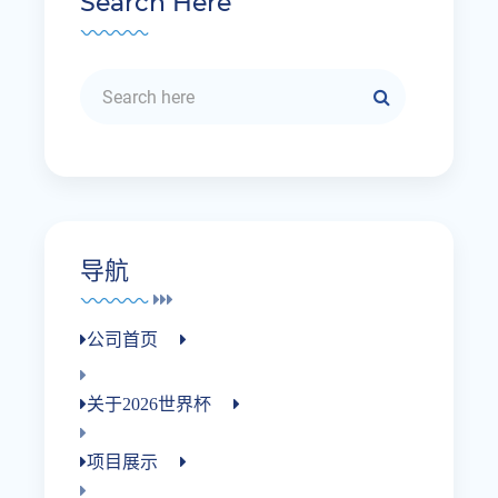
Search Here
导航
公司首页
关于2026世界杯
项目展示