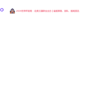
2026年国际足联世界杯官方中文网站是由国际足球
联合会主办的全球顶级足球赛事，每四年举办一
届。作为世界范围内最具影响力的体育盛会，世界
杯汇聚各国顶尖国家队，通过激烈角逐争夺象征足
球最高荣誉的大力神杯。这项赛事不仅是体育竞技
的巅峰舞台，更是促进全球文化交流与民族团结的
重要平台。
导航