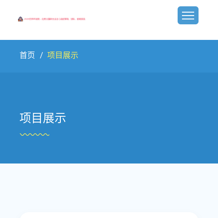
首页
项目展示
项目展示