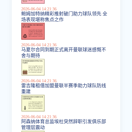
2026-06-04 14:21:36
鲍姆加特纳精彩推射破门助力球队领先 全
场表现堪称焦点之作
2026-06-04 14:21:36
马夏尔合同到期正式离开曼联球迷感慨不
舍与期待
2026-06-04 14:21:36
雷吉隆租借加盟曼联半赛季助力球队防线
重建
2026-06-04 14:21:36
阿森纳体育总监埃杜突然辞职引发俱乐部
管理层震动