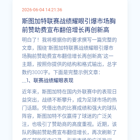
2026-06-04 14:21:36
斯图加特联赛战绩耀眼引爆市场胸
前赞助费宣布翻倍增长再创新高
明白了！我将根据你的要求撰写一篇完整的
文章，围绕“斯图加特联赛战绩耀眼引爆市
场胸前赞助费宣布翻倍增长再创新高”这一
主题，按照你提供的结构和格式输出，总字
数约3000字。下面是完整示例文章：
1、联赛战绩耀眼表现
---
近年来，斯图加特在国内外联赛中的表现日
益突出，战绩不断攀升，成为足球市场的热
门话题。凭借出色的比赛成绩和强大的球队
阵容，斯图加特不仅赢得了球迷的广泛关
注，也吸引了赞助商的高度重视。近期，该
队的胸前赞助费宣布翻倍增长，再次刷新了