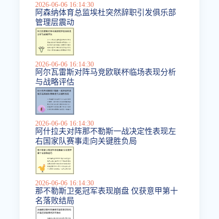
2026-06-06 16:14:30
阿森纳体育总监埃杜突然辞职引发俱乐部
管理层震动
2026-06-06 16:14:30
阿尔瓦雷斯对阵马竞欧联杯临场表现分析
与战略评估
2026-06-06 16:14:30
阿什拉夫对阵那不勒斯一战决定性表现左
右国家队赛事走向关键胜负局
2026-06-06 16:14:30
那不勒斯卫冕冠军表现崩盘 仅获意甲第十
名落败结局