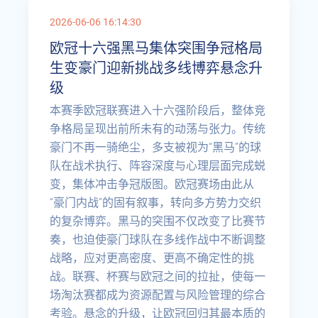
2026-06-06 16:14:30
欧冠十六强黑马集体突围争冠格局
生变豪门迎新挑战多线博弈悬念升
级
本赛季欧冠联赛进入十六强阶段后，整体竞
争格局呈现出前所未有的动荡与张力。传统
豪门不再一骑绝尘，多支被视为“黑马”的球
队在战术执行、阵容深度与心理层面完成蜕
变，集体冲击争冠版图。欧冠赛场由此从
“豪门内战”的固有叙事，转向多方势力交织
的复杂博弈。黑马的突围不仅改变了比赛节
奏，也迫使豪门球队在多线作战中不断调整
战略，应对更高密度、更高不确定性的挑
战。联赛、杯赛与欧冠之间的拉扯，使每一
场淘汰赛都成为资源配置与风险管理的综合
考验。悬念的升级，让欧冠回归其最本质的