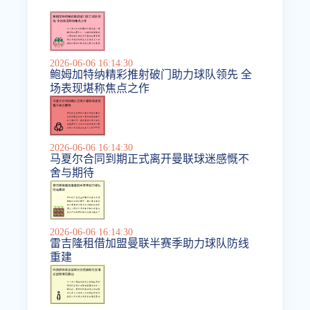
2026-06-06 16:14:30
鲍姆加特纳精彩推射破门助力球队领先 全
场表现堪称焦点之作
2026-06-06 16:14:30
马夏尔合同到期正式离开曼联球迷感慨不
舍与期待
2026-06-06 16:14:30
雷吉隆租借加盟曼联半赛季助力球队防线
重建