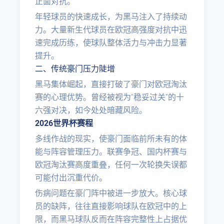
正面对抗。
年轻球员的快速成长，为黑马注入了持续动
力。大量新生代球员在欧冠高强度对抗中迅
速完成历练，使球队整体活力与冲击力显著
提升。
二、传统豪门压力陡增
黑马集体崛起，直接打破了豪门对欧冠淘汰
赛的心理优势。曾经被视为“稳妥过关”的十
六强对决，如今处处暗藏风险。
2026世界杯赛程
多线作战的现实，使豪门面临前所未有的体
能与阵容管理压力。联赛争冠、国内杯赛与
欧冠淘汰赛高度重叠，任何一次轮换失误都
可能付出沉重代价。
伤病问题在豪门阵中被进一步放大。核心球
员的缺阵，往往直接影响球队在欧冠中的上
限，而黑马球队反而在阵容完整性上占据优