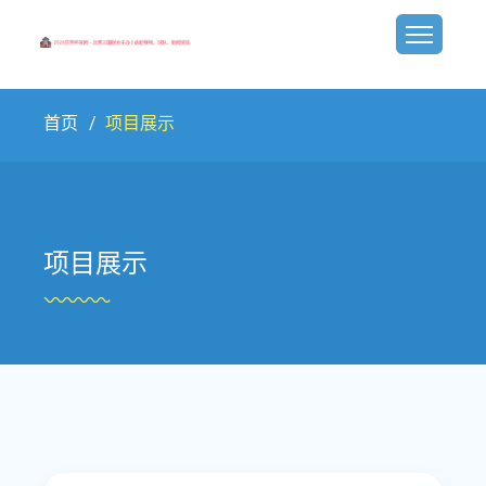
首页
项目展示
项目展示