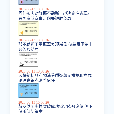
2026-06-13 10:50:26
阿什拉夫对阵那不勒斯一战决定性表现左
右国家队赛事走向关键胜负局
2026-06-13 10:50:26
那不勒斯卫冕冠军表现崩盘 仅获意甲第十
名落败结局
2026-06-13 10:50:26
远藤航初登利物浦受质疑却靠拼抢和拦截
迅速赢得克洛普信任
2026-06-13 10:50:26
赫罗纳历史性突破成功锁定欧冠席位 创下
俱乐部新篇章