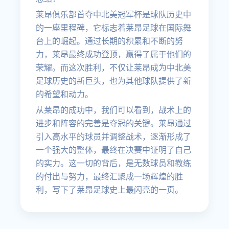
莱昂俱乐部首夺中北美冠军杯是球队历史中
的一座里程碑，它标志着莱昂足球在国际舞
台上的崛起。通过长期的积累和不断的努
力，莱昂最终成功登顶，赢得了属于他们的
荣耀。而这次胜利，不仅让莱昂成为中北美
足球历史的新巨头，也为其他球队提供了新
的希望和动力。
从莱昂的成功中，我们可以看到，战术上的
进步和阵容的完善是夺冠的关键。莱昂通过
引入高水平的球员并调整战术，逐渐形成了
一个强大的整体，最终在决赛中证明了自己
的实力。这一切的背后，是无数球员和教练
的付出与努力，最终汇聚成一场辉煌的胜
利，写下了莱昂足球史上最闪亮的一页。