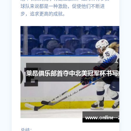
球队来说都是一种激励，促使他们不断进
步，追求更高的成就。
总结：