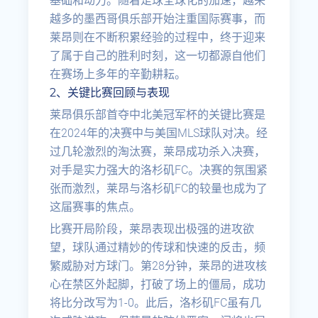
基础和动力。随着足球全球化的加速，越来
越多的墨西哥俱乐部开始注重国际赛事，而
莱昂则在不断积累经验的过程中，终于迎来
了属于自己的胜利时刻，这一切都源自他们
在赛场上多年的辛勤耕耘。
2、关键比赛回顾与表现
莱昂俱乐部首夺中北美冠军杯的关键比赛是
在2024年的决赛中与美国MLS球队对决。经
过几轮激烈的淘汰赛，莱昂成功杀入决赛，
对手是实力强大的洛杉矶FC。决赛的氛围紧
张而激烈，莱昂与洛杉矶FC的较量也成为了
这届赛事的焦点。
比赛开局阶段，莱昂表现出极强的进攻欲
望，球队通过精妙的传球和快速的反击，频
繁威胁对方球门。第28分钟，莱昂的进攻核
心在禁区外起脚，打破了场上的僵局，成功
将比分改写为1-0。此后，洛杉矶FC虽有几