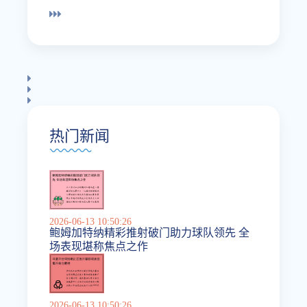
热门新闻
2026-06-13 10:50:26
鲍姆加特纳精彩推射破门助力球队领先 全
场表现堪称焦点之作
2026-06-13 10:50:26