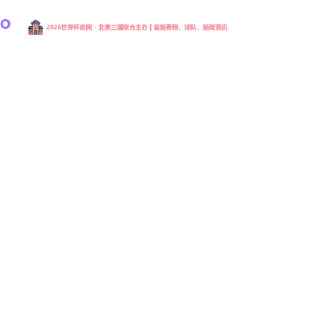
2026年国际足联世界杯官方中文网站是由国际足球
联合会主办的全球顶级足球赛事，每四年举办一
届。作为世界范围内最具影响力的体育盛会，世界
杯汇聚各国顶尖国家队，通过激烈角逐争夺象征足
球最高荣誉的大力神杯。这项赛事不仅是体育竞技
的巅峰舞台，更是促进全球文化交流与民族团结的
重要平台。
导航