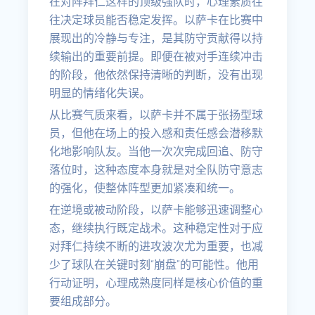
在对阵拜仁这样的顶级强队时，心理素质往
往决定球员能否稳定发挥。以萨卡在比赛中
展现出的冷静与专注，是其防守贡献得以持
续输出的重要前提。即便在被对手连续冲击
的阶段，他依然保持清晰的判断，没有出现
明显的情绪化失误。
从比赛气质来看，以萨卡并不属于张扬型球
员，但他在场上的投入感和责任感会潜移默
化地影响队友。当他一次次完成回追、防守
落位时，这种态度本身就是对全队防守意志
的强化，使整体阵型更加紧凑和统一。
在逆境或被动阶段，以萨卡能够迅速调整心
态，继续执行既定战术。这种稳定性对于应
对拜仁持续不断的进攻波次尤为重要，也减
少了球队在关键时刻“崩盘”的可能性。他用
行动证明，心理成熟度同样是核心价值的重
要组成部分。