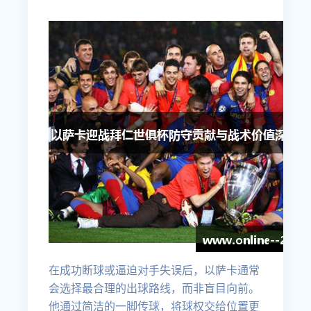
在成功断球或逼迫对手失误后，以萨卡通常
会选择最合理的出球路线，而非盲目向前。
他通过简洁的一脚传球，将球权交给位置更