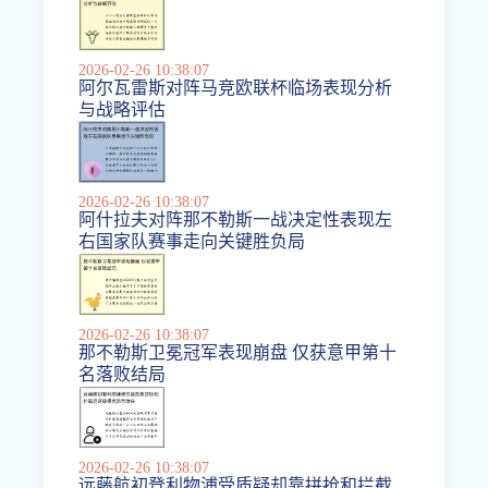
2026-02-26 10:38:07
阿尔瓦雷斯对阵马竞欧联杯临场表现分析
与战略评估
2026-02-26 10:38:07
阿什拉夫对阵那不勒斯一战决定性表现左
右国家队赛事走向关键胜负局
2026-02-26 10:38:07
那不勒斯卫冕冠军表现崩盘 仅获意甲第十
名落败结局
2026-02-26 10:38:07
远藤航初登利物浦受质疑却靠拼抢和拦截