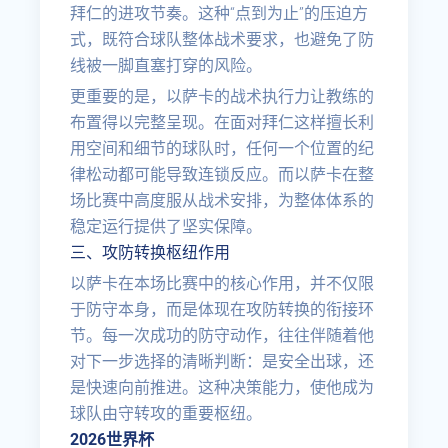
拜仁的进攻节奏。这种“点到为止”的压迫方
式，既符合球队整体战术要求，也避免了防
线被一脚直塞打穿的风险。
更重要的是，以萨卡的战术执行力让教练的
布置得以完整呈现。在面对拜仁这样擅长利
用空间和细节的球队时，任何一个位置的纪
律松动都可能导致连锁反应。而以萨卡在整
场比赛中高度服从战术安排，为整体体系的
稳定运行提供了坚实保障。
三、攻防转换枢纽作用
以萨卡在本场比赛中的核心作用，并不仅限
于防守本身，而是体现在攻防转换的衔接环
节。每一次成功的防守动作，往往伴随着他
对下一步选择的清晰判断：是安全出球，还
是快速向前推进。这种决策能力，使他成为
球队由守转攻的重要枢纽。
2026世界杯