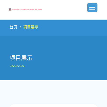
首页
项目展示
项目展示