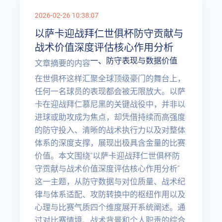
2026-02-26 10:38:07
以萨卡迎战拜仁世俱杯防守贡献与
战术价值深度评估核心作用分析
一、防守表现与数据价值
文章摘要的内容
在世俱杯这样汇聚全球顶级豪门的舞台上，
任何一名球员的表现都会被无限放大。以萨
卡在迎战拜仁慕尼黑的关键战役中，并非以
进球或助攻成为焦点，却凭借持续而高强度
的防守投入、清晰的战术执行力以及对整体
体系的深度支撑，展现出极具含金量的比赛
价值。本文围绕“以萨卡迎战拜仁世俱杯防
守贡献与战术价值深度评估核心作用分析”
这一主题，从防守数据与对位质量、战术纪
律与体系适配、攻防转换中的枢纽作用以及
心理与比赛气质四个维度展开系统阐述。通
过对比赛情境、战术背景和个人职责的综合