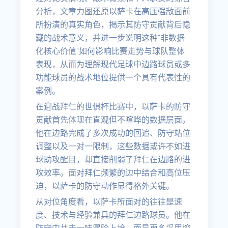
分析，文章力图还原以萨卡在高压强敌面前
所扮演的真实角色，揭示其防守贡献背后隐
藏的战术意义，并进一步说明这种“非数据
化核心价值”如何影响比赛走势与球队整体
表现，从而为理解现代足球中边路球员或多
功能球员的战术地位提供一个具有代表性的
案例。
在迎战拜仁的世俱杯比赛中，以萨卡的防守
贡献首先体现在直观但不喧哗的数据层面。
他在边路完成了多次成功的回追、防守站位
调整以及一对一限制，这些数据或许不如进
球助攻醒目，却直接削弱了拜仁在边路的进
攻效率。面对拜仁频繁的边中结合和高位压
迫，以萨卡的防守动作显得格外关键。
从对位角度看，以萨卡所面对的往往是速
度、技术与经验兼具的拜仁边路球员。他在