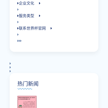
企业文化
服务类型
联系世界杯官网
热门新闻