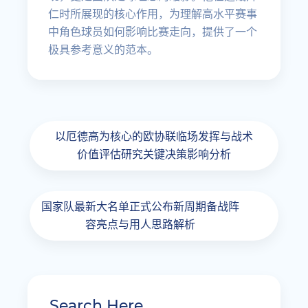
仁时所展现的核心作用，为理解高水平赛事
中角色球员如何影响比赛走向，提供了一个
极具参考意义的范本。
以厄德高为核心的欧协联临场发挥与战术
价值评估研究关键决策影响分析
国家队最新大名单正式公布新周期备战阵
容亮点与用人思路解析
Search Here