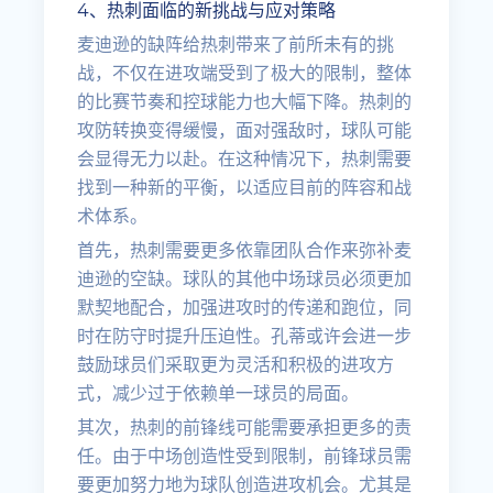
4、热刺面临的新挑战与应对策略
麦迪逊的缺阵给热刺带来了前所未有的挑
战，不仅在进攻端受到了极大的限制，整体
的比赛节奏和控球能力也大幅下降。热刺的
攻防转换变得缓慢，面对强敌时，球队可能
会显得无力以赴。在这种情况下，热刺需要
找到一种新的平衡，以适应目前的阵容和战
术体系。
首先，热刺需要更多依靠团队合作来弥补麦
迪逊的空缺。球队的其他中场球员必须更加
默契地配合，加强进攻时的传递和跑位，同
时在防守时提升压迫性。孔蒂或许会进一步
鼓励球员们采取更为灵活和积极的进攻方
式，减少过于依赖单一球员的局面。
其次，热刺的前锋线可能需要承担更多的责
任。由于中场创造性受到限制，前锋球员需
要更加努力地为球队创造进攻机会。尤其是