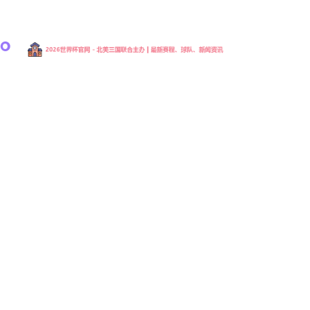
2026年国际足联世界杯官方中文网站是由国际足球
联合会主办的全球顶级足球赛事，每四年举办一
届。作为世界范围内最具影响力的体育盛会，世界
杯汇聚各国顶尖国家队，通过激烈角逐争夺象征足
球最高荣誉的大力神杯。这项赛事不仅是体育竞技
的巅峰舞台，更是促进全球文化交流与民族团结的
重要平台。
导航