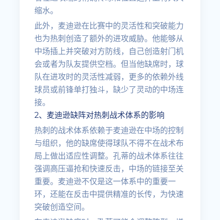
缩水。
此外，麦迪逊在比赛中的灵活性和突破能力
也为热刺创造了额外的进攻威胁。他能够从
中场插上并突破对方防线，自己创造射门机
会或者为队友提供空档。但当他缺席时，球
队在进攻时的灵活性减弱，更多的依赖外线
球员或前锋单打独斗，缺少了灵动的中场连
接。
2、麦迪逊缺阵对热刺战术体系的影响
热刺的战术体系依赖于麦迪逊在中场的控制
与组织，他的缺席使得球队不得不在战术布
局上做出适应性调整。孔蒂的战术体系往往
强调高压逼抢和快速反击，中场的链接至关
重要。麦迪逊不仅是这一体系中的重要一
环，还能在反击中提供精准的长传，为快速
突破创造空间。