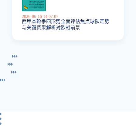
2026-06-16 14:07:07
西甲本轮争四形势全面评估焦点球队走势
与关键赛果解析对欧战前景