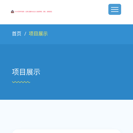
首页
项目展示
项目展示