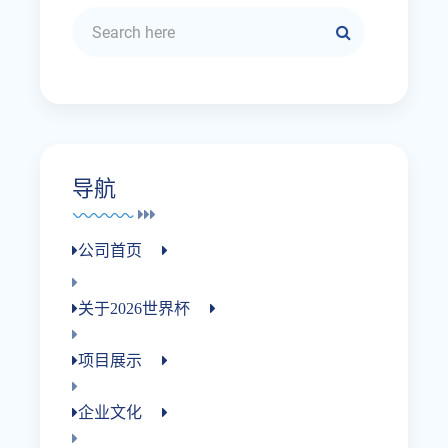
导航
公司首页
关于2026世界杯
项目展示
企业文化