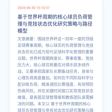
2026-06-30 10:10:37
基于世界杯周期的核心球员负荷管
理与竞技状态优化研究策略与路径
模型
文章摘要：围绕世界杯这一四年一度的顶级
足球赛事周期，核心球员的负荷管理与竞技
状态优化已成为现代足球科学化管理的重要
议题。世界杯周期跨度长、赛事密集、竞技
压力大，核心球员既要应对俱乐部多线作
战，又要承担国家队长期备战任务，身体与
心理负荷高度叠加。如何在不同阶段科学分
配训练负荷、精准调控比赛强度、有效预防
伤病风险，并在关键时间窗口实现竞技状态
峰值，是各国足球管理者和教练团队亟需解
决的问题。本文以“基于世界杯周期的核心
球员负荷管理与竞技状态优化研究策略与路