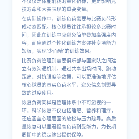
不仅仅是体能消耗的量化指标，更是影响竞
技寿命和大赛表现的重要变量。
在实际操作中，训练负荷需要与比赛负荷形
成动态匹配。核心球员往往承担较多比赛时
间，因此在训练中应避免简单叠加高强度内
容，而应通过个性化训练方案弥补专项能力
短板，实现“少而精”的训练效果。
比赛负荷管理则需要俱乐部与国家队之间建
立有效沟通机制。通过共享出场时间、跑动
距离、对抗强度等数据，可以更准确地评估
核心球员的真实负荷水平，避免信息割裂导
致的过度使用。
恢复负荷同样是管理体系中不可忽视的一
环。科学恢复不仅包括睡眠、营养和理疗，
还应涵盖心理层面的放松与压力疏导。高质
量恢复可以显著提高负荷耐受能力，为长期
周期中的稳定输出提供保障。