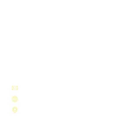
关于2026世界杯
项目展示
企业文化
服务类型
联系世界杯官网
Contact Us
+13594780151
discouraging@icloud.com
https://online--2026shijiebei.com
武夷山市仪袜星海290号