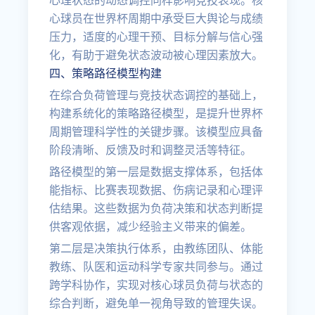
心理状态的动态调控同样影响竞技表现。核
心球员在世界杯周期中承受巨大舆论与成绩
压力，适度的心理干预、目标分解与信心强
化，有助于避免状态波动被心理因素放大。
四、策略路径模型构建
在综合负荷管理与竞技状态调控的基础上，
构建系统化的策略路径模型，是提升世界杯
周期管理科学性的关键步骤。该模型应具备
阶段清晰、反馈及时和调整灵活等特征。
路径模型的第一层是数据支撑体系，包括体
能指标、比赛表现数据、伤病记录和心理评
估结果。这些数据为负荷决策和状态判断提
供客观依据，减少经验主义带来的偏差。
第二层是决策执行体系，由教练团队、体能
教练、队医和运动科学专家共同参与。通过
跨学科协作，实现对核心球员负荷与状态的
综合判断，避免单一视角导致的管理失误。