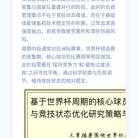
密集与国家队重建并行的阶段，此时的负荷
管理重点不在于竞技状态峰值，而在于基础
体能储备和技术稳定性的积累。过早追求高
强度输出，容易导致疲劳累积和潜在伤病风
险。
周期中段通常对应洲际赛事、世界杯预选赛
的密集期，核心球员的比赛频率明显增加。
此阶段需要在“保持竞争力”和“避免过度消
耗”之间寻找平衡，通过科学轮换与负荷调
节，维持竞技状态的相对稳定。