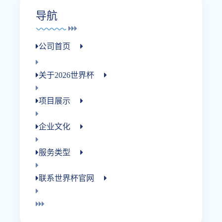
导航
公司首页
关于2026世界杯
项目展示
企业文化
服务类型
联系世界杯官网