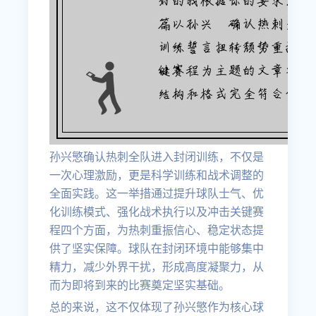
孙兴慜确认热刺全队进入封闭训练，不仅是
一次心理激励，更是科学训练和战术调整的
全面实践。这一举措通过提升球队士气、优
化训练模式、强化战术执行以及冲击关键赛
程四个方面，为热刺重振信心、稳定状态提
供了坚实保障。球队在封闭环境中能够集中
精力，减少外界干扰，形成高度凝聚力，从
而为即将到来的比赛奠定坚实基础。
总的来说，这不仅体现了孙兴慜作为核心球