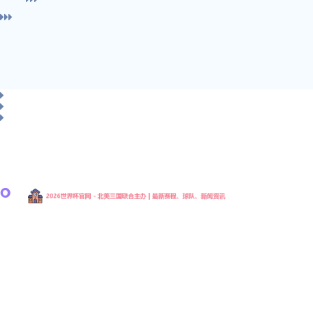
2026年国际足联世界杯官方中文网站是由国际足球
联合会主办的全球顶级足球赛事，每四年举办一
届。作为世界范围内最具影响力的体育盛会，世界
杯汇聚各国顶尖国家队，通过激烈角逐争夺象征足