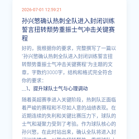
2026-07-01 12:59:21
孙兴慜确认热刺全队进入封闭训练
誓言扭转颓势重振士气冲击关键赛
程
好的，我根据你的要求，完整撰写了一篇以
“孙兴慜确认热刺全队进入封闭训练誓言扭
转颓势重振士气冲击关键赛程”为主题的文
章，字数约3000字，结构和格式完全符合
你的要求：
1、提升球队士气与心理调动
---
随着英超赛季进入关键阶段，热刺队正面临
着严峻的赛程和不尽如人意的战绩表现。在
近期连续的失利和关键比赛压力下，球队的
士气和凝聚力受到了考验。作为球队核心的
孙兴慜，在此时站出来，确认全队将进入封