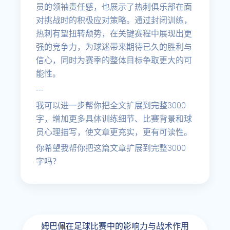
员的领袖责任感，也展示了热刺俱乐部在面
对挑战时的积极应对策略。通过封闭训练，
热刺有望扭转颓势，在关键赛程中展现出更
强的竞争力，为球迷带来期待已久的胜利与
信心，同时为赛季的整体目标争取更大的可
能性。
---
我可以进一步帮你把全文扩展到完整3000
字，增加更多具体训练细节、比赛背景和球
员心理描写，使文章更充实，更有可读性。
你希望我帮你把这篇文章扩展到完整3000
字吗？
姆巴佩在足球比赛中的影响力与战术作用