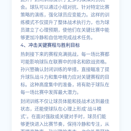
会。球队可以通过小组对抗、针对特定比赛
策略的演练，强化球员应变能力。这样的训
练模式不仅提升了整体战术执行力，也为球
员建立了心理预期，使他们在关键比赛中能
够更加冷静和自信地完成战术任务。
4、冲击关键赛程与胜利目标
热刺接下来的赛程充满挑战，每一场比赛都
可能影响球队在联赛中的排名和欧战资格。
孙兴慜确认封闭训练的举措，直接瞄准了提
升球队战斗力和集中精力应对关键赛程的目
标。这种高度集中的准备，将有助于球队在
每一场比赛中发挥最大潜力。
封闭训练不仅让球员体能和技战术达到最佳
状态，还能使球队在心理上形成“战斗模
式”。在面对强敌或关键对手时，球员们能
够更快进入比赛节奏，保持冷静和专注，从