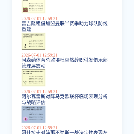
2026-07-01 12:59:21
雷吉隆租借加盟曼联半赛季助力球队防线
重建
2026-07-01 12:59:21
阿森纳体育总监埃杜突然辞职引发俱乐部
管理层震动
2026-07-01 12:59:21
阿尔瓦雷斯对阵马竞欧联杯临场表现分析
与战略评估
2026-07-01 12:59:21
阿什拉夫对阵那不勒斯一战决定性表现左