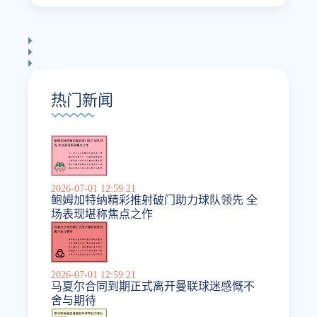
热门新闻
2026-07-01 12:59:21
鲍姆加特纳精彩推射破门助力球队领先 全
场表现堪称焦点之作
2026-07-01 12:59:21
马夏尔合同到期正式离开曼联球迷感慨不
舍与期待