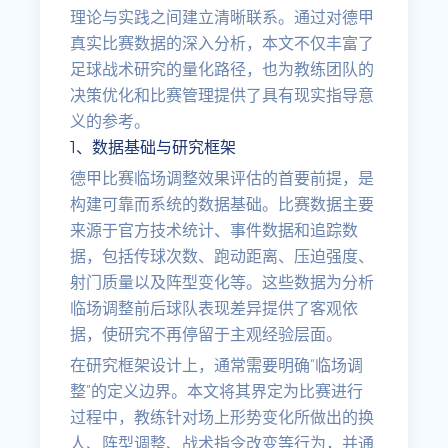
理论与实践之间建立清晰联系。通过对德甲
真实比赛数据的深入分析，本文不仅丰富了
足球战术研究的量化路径，也为教练团队的
决策优化和比赛管理提供了具有现实指导意
义的参考。
1、数据基础与研究框架
德甲比赛临场调整效果评估的首要前提，是
构建可靠而系统的数据基础。比赛数据主要
来源于官方技术统计、事件数据和追踪数
据，包括传球次数、跑动距离、压迫强度、
射门质量以及阵型变化等。这些数据为分析
临场调整前后球队表现差异提供了客观依
据，使研究不再停留于主观经验层面。
在研究框架设计上，通常需要明确“临场调
整”的定义边界。本文将其界定为比赛进行
过程中，教练针对场上形势变化所做出的换
人、阵型调整、战术指令改变等行为，并通