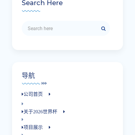
Search Here
导航
公司首页
关于2026世界杯
项目展示