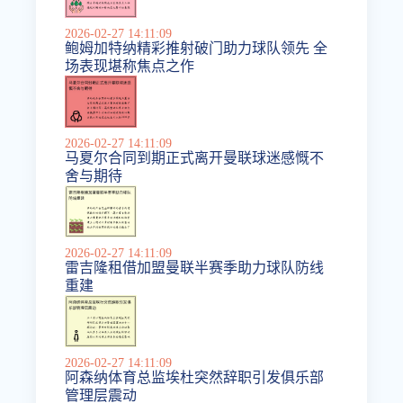
2026-02-27 14:11:09
鲍姆加特纳精彩推射破门助力球队领先 全
场表现堪称焦点之作
2026-02-27 14:11:09
马夏尔合同到期正式离开曼联球迷感慨不
舍与期待
2026-02-27 14:11:09
雷吉隆租借加盟曼联半赛季助力球队防线
重建
2026-02-27 14:11:09
阿森纳体育总监埃杜突然辞职引发俱乐部
管理层震动