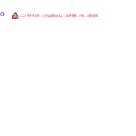
2026年国际足联世界杯官方中文网站是由国际足球
联合会主办的全球顶级足球赛事，每四年举办一
届。作为世界范围内最具影响力的体育盛会，世界
杯汇聚各国顶尖国家队，通过激烈角逐争夺象征足
球最高荣誉的大力神杯。这项赛事不仅是体育竞技
的巅峰舞台，更是促进全球文化交流与民族团结的
重要平台。
导航