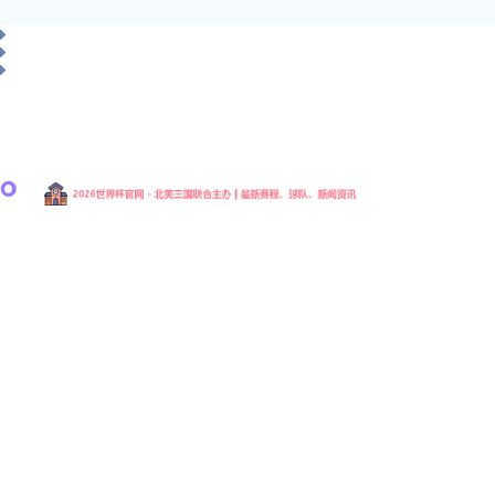
2026年国际足联世界杯官方中文网站是由国际足球
联合会主办的全球顶级足球赛事，每四年举办一
届。作为世界范围内最具影响力的体育盛会，世界
杯汇聚各国顶尖国家队，通过激烈角逐争夺象征足
球最高荣誉的大力神杯。这项赛事不仅是体育竞技
的巅峰舞台，更是促进全球文化交流与民族团结的
重要平台。